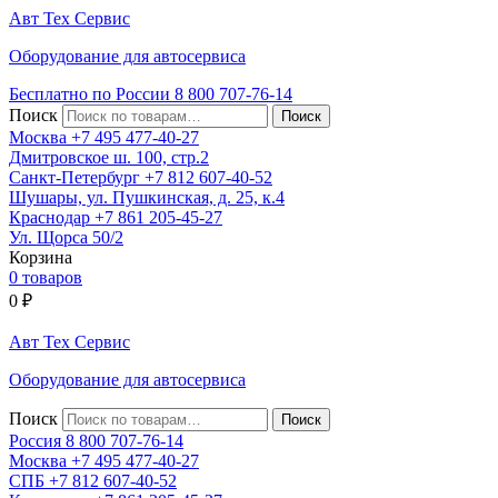
Авт
Тех
Сервис
Оборудование для автосервиса
Бесплатно по России
8 800
707-76-14
Поиск
Москва
+7 495
477-40-27
Дмитровское ш. 100, стр.2
Санкт-Петербург
+7 812
607-40-52
Шушары, ул. Пушкинская, д. 25, к.4
Краснодар
+7 861
205-45-27
Ул. Щорса 50/2
Корзина
0 товаров
0
₽
Авт
Тех
Сервис
Оборудование для автосервиса
Поиск
Россия 8 800
707-76-14
Москва
+7 495
477-40-27
СПБ
+7 812
607-40-52