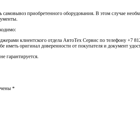
самовывоз приобретенного оборудования. В этом случае необхо
кументы.
ходимо:
еджерами клиентского отдела АвтоТех Сервис по телефону +7 812
ебе иметь оригинал доверенности от покупателя и документ удо
не гарантируется.
ечены
*