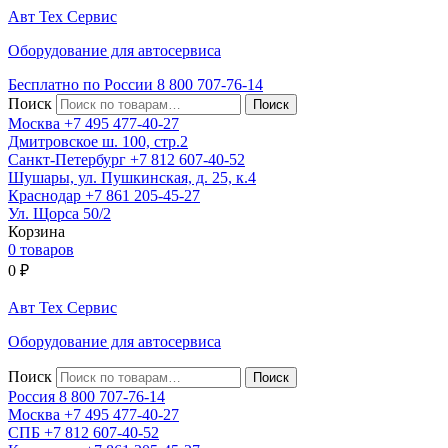
Авт
Тех
Сервис
Оборудование для автосервиса
Бесплатно по России
8 800
707-76-14
Поиск
Москва
+7 495
477-40-27
Дмитровское ш. 100, стр.2
Санкт-Петербург
+7 812
607-40-52
Шушары, ул. Пушкинская, д. 25, к.4
Краснодар
+7 861
205-45-27
Ул. Щорса 50/2
Корзина
0 товаров
0
₽
Авт
Тех
Сервис
Оборудование для автосервиса
Поиск
Россия 8 800
707-76-14
Москва
+7 495
477-40-27
СПБ
+7 812
607-40-52