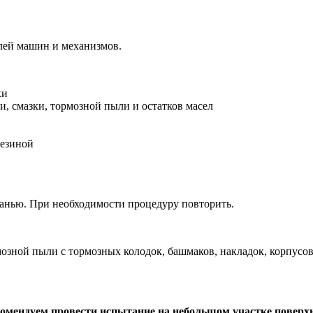
алей машин и механизмов.
ки
и, смазки, тормозной пыли и остатков масел
резиной
канью. При необходимости процедуру повторить.
рмозной пыли с тормозных колодок, башмаков, накладок, корпусо
комендуем провести испытание на небольшом участке поверх