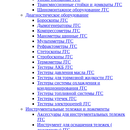
Трансмиссионные стойки и домкраты JTC
Шиномонтажное оборудование JTC
Диагностическое оборудование
Бороскопы JTC
Дымогенераторы JTC
Компрессометры JTC
Манометры шинные JTC
Мультиметры JTC
Рефрактометры JTC
Стетоскопы JTC
Стробоскопы JTC
Термометры JTC
Тестеры АКБ JTC
Тестеры давления масла JTC
Тестеры для тормозной жидкости JTC
Тестеры системы охлаждения и
кондиционирования JTC
Тестеры топливной системы JTC
Тестеры утечек JTC
Тестеры электроцепей JTC
Инструментальные тележки и ложементы
Аксессуары для инструментальных тележек
JTC
Инструмент для оснащения тележек (
ложементы) JTC