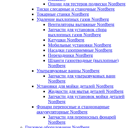
Опции для тестеров подвески Nordberg
Тиски слесарные и станочные Nordberg
Токарные станки Nordberg
Удаление выхлопных газов Nordberg
Вентиляторы вытяжные Nordberg
Запчасти для установок сбора
выхлопных газов Nordberg
Катушки Nordberg
Мобильные установки Nordberg
Насадки газоприемные Nordberg
Переходники Nordberg
Шланги газоотводные (выхлопные)
Nordberg
Ультразвуковые ванны Nordberg
Запчасти для ультразвуковых ванн
Nordberg
Установки для мойки деталей Nordberg
Жидкости для мытья деталей Nordberg
Запчасти для установок мойки деталей
Nordberg
Фонари переносные и стационарные
аккумуляторные Nordberg
Запчасти для переносных фонарей
Nordberg
Грузовое оборудование Nordberg