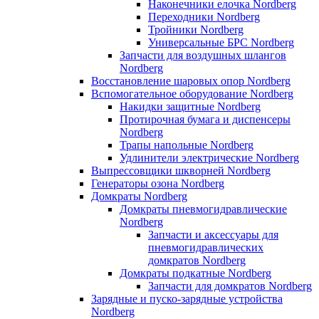
Наконечники елочка Nordberg
Переходники Nordberg
Тройники Nordberg
Универсальные БРС Nordberg
Запчасти для воздушных шлангов
Nordberg
Восстановление шаровых опор Nordberg
Вспомогательное оборудование Nordberg
Накидки защитные Nordberg
Протирочная бумага и диспенсеры
Nordberg
Трапы напольные Nordberg
Удлинители электрические Nordberg
Выпрессовщики шкворней Nordberg
Генераторы озона Nordberg
Домкраты Nordberg
Домкраты пневмогидравлические
Nordberg
Запчасти и аксессуары для
пневмогидравлических
домкратов Nordberg
Домкраты подкатные Nordberg
Запчасти для домкратов Nordberg
Зарядные и пуско-зарядные устройства
Nordberg