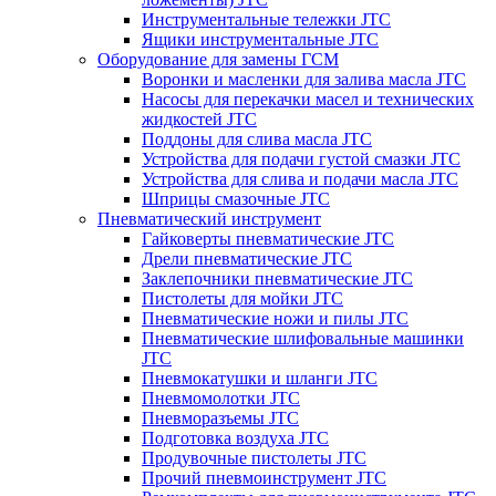
Инструментальные тележки JTC
Ящики инструментальные JTC
Оборудование для замены ГСМ
Воронки и масленки для залива масла JTC
Насосы для перекачки масел и технических
жидкостей JTC
Поддоны для слива масла JTC
Устройства для подачи густой смазки JTC
Устройства для слива и подачи масла JTC
Шприцы смазочные JTC
Пневматический инструмент
Гайковерты пневматические JTC
Дрели пневматические JTC
Заклепочники пневматические JTC
Пистолеты для мойки JTC
Пневматические ножи и пилы JTC
Пневматические шлифовальные машинки
JTC
Пневмокатушки и шланги JTC
Пневмомолотки JTC
Пневморазъемы JTC
Подготовка воздуха JTC
Продувочные пистолеты JTC
Прочий пневмоинструмент JTC