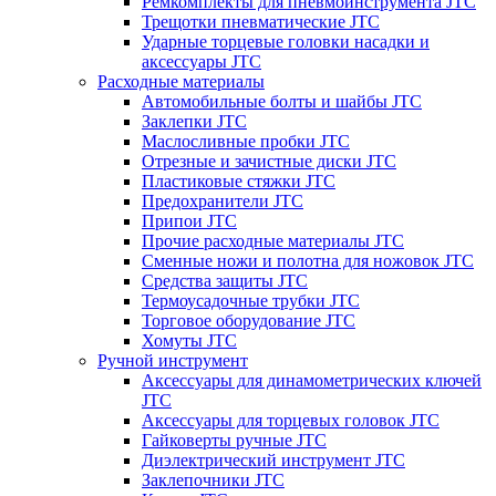
Ремкомплекты для пневмоинструмента JTC
Трещотки пневматические JTC
Ударные торцевые головки насадки и
аксессуары JTC
Расходные материалы
Автомобильные болты и шайбы JTC
Заклепки JTC
Маслосливные пробки JTC
Отрезные и зачистные диски JTC
Пластиковые стяжки JTC
Предохранители JTC
Припои JTC
Прочие расходные материалы JTC
Сменные ножи и полотна для ножовок JTC
Средства защиты JTC
Термоусадочные трубки JTC
Торговое оборудование JTC
Хомуты JTC
Ручной инструмент
Аксессуары для динамометрических ключей
JTC
Аксессуары для торцевых головок JTC
Гайковерты ручные JTC
Диэлектрический инструмент JTC
Заклепочники JTC