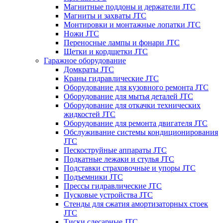
Магнитные поддоны и держатели JTC
Магниты и захваты JTC
Монтировки и монтажные лопатки JTC
Ножи JTC
Переносные лампы и фонари JTC
Щетки и кордщетки JTC
Гаражное оборудование
Домкраты JTC
Краны гидравлические JTC
Оборудование для кузовного ремонта JTC
Оборудование для мытья деталей JTC
Оборудование для откачки технических
жидкостей JTC
Оборудование для ремонта двигателя JTC
Обслуживание системы кондиционирования
JTC
Пескоструйные аппараты JTC
Подкатные лежаки и стулья JTC
Подставки страховочные и упоры JTC
Подъемники JTC
Прессы гидравлические JTC
Пусковые устройства JTC
Стенды для сжатия амортизаторных стоек
JTC
Тиски слесарные JTC