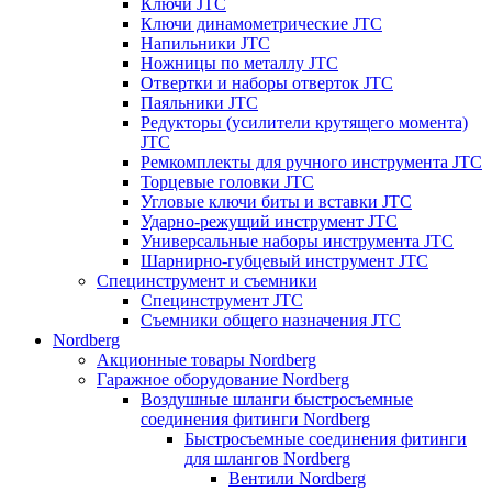
Ключи JTC
Ключи динамометрические JTC
Напильники JTC
Ножницы по металлу JTC
Отвертки и наборы отверток JTC
Паяльники JTC
Редукторы (усилители крутящего момента)
JTC
Ремкомплекты для ручного инструмента JTC
Торцевые головки JTC
Угловые ключи биты и вставки JTC
Ударно-режущий инструмент JTC
Универсальные наборы инструмента JTC
Шарнирно-губцевый инструмент JTC
Специнструмент и съемники
Специнструмент JTC
Съемники общего назначения JTC
Nordberg
Акционные товары Nordberg
Гаражное оборудование Nordberg
Воздушные шланги быстросъемные
соединения фитинги Nordberg
Быстросъемные соединения фитинги
для шлангов Nordberg
Вентили Nordberg