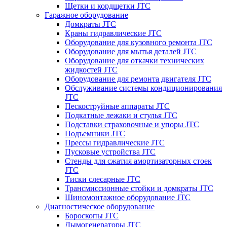
Щетки и кордщетки JTC
Гаражное оборудование
Домкраты JTC
Краны гидравлические JTC
Оборудование для кузовного ремонта JTC
Оборудование для мытья деталей JTC
Оборудование для откачки технических
жидкостей JTC
Оборудование для ремонта двигателя JTC
Обслуживание системы кондиционирования
JTC
Пескоструйные аппараты JTC
Подкатные лежаки и стулья JTC
Подставки страховочные и упоры JTC
Подъемники JTC
Прессы гидравлические JTC
Пусковые устройства JTC
Стенды для сжатия амортизаторных стоек
JTC
Тиски слесарные JTC
Трансмиссионные стойки и домкраты JTC
Шиномонтажное оборудование JTC
Диагностическое оборудование
Бороскопы JTC
Дымогенераторы JTC