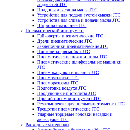
жидкостей JTC
Поддоны для слива масла JTC
Устройства для подачи густой смазки JTC
Устройства для слива и подачи масла JTC
Шприцы смазочные JTC
Пневматический инструмент
Гайковерты пневматические JTC
Дрели пневматические JTC
Заклепочники пневматические JTC
Пистолеты для мойки JTC
Пневматические ножи и пилы JTC
Пневматические шлифовальные машинки
JTC
Пневмокатушки и шланги JTC
Пневмомолотки JTC
Пневморазъемы JTC
Подготовка воздуха JTC
Продувочные пистолеты JTC
Прочий пневмоинструмент JTC
Ремкомплекты для пневмоинструмента JTC
Трещотки пневматические JTC
Ударные торцевые головки насадки и
аксессуары JTC
Расходные материалы
Автомобильные болты и шайбы JTC