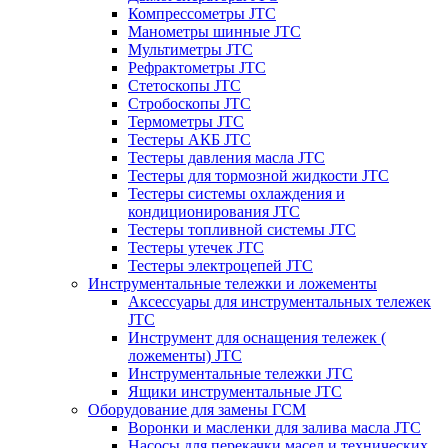
Компрессометры JTC
Манометры шинные JTC
Мультиметры JTC
Рефрактометры JTC
Стетоскопы JTC
Стробоскопы JTC
Термометры JTC
Тестеры АКБ JTC
Тестеры давления масла JTC
Тестеры для тормозной жидкости JTC
Тестеры системы охлаждения и
кондиционирования JTC
Тестеры топливной системы JTC
Тестеры утечек JTC
Тестеры электроцепей JTC
Инструментальные тележки и ложементы
Аксессуары для инструментальных тележек
JTC
Инструмент для оснащения тележек (
ложементы) JTC
Инструментальные тележки JTC
Ящики инструментальные JTC
Оборудование для замены ГСМ
Воронки и масленки для залива масла JTC
Насосы для перекачки масел и технических