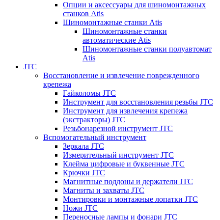
Опции и аксессуары для шиномонтажных
станков Atis
Шиномонтажные станки Atis
Шиномонтажные станки
автоматические Atis
Шиномонтажные станки полуавтомат
Atis
JTC
Восстановление и извлечение поврежденного
крепежа
Гайколомы JTC
Инструмент для восстановления резьбы JTC
Инструмент для извлечения крепежа
(экстракторы) JTC
Резьбонарезной инструмент JTC
Вспомогательный инструмент
Зеркала JTC
Измерительный инструмент JTC
Клейма цифровые и буквенные JTC
Крючки JTC
Магнитные поддоны и держатели JTC
Магниты и захваты JTC
Монтировки и монтажные лопатки JTC
Ножи JTC
Переносные лампы и фонари JTC