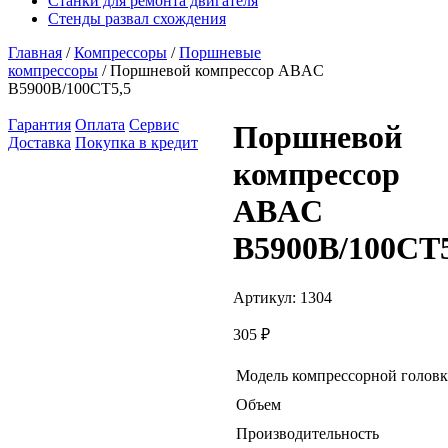
Станки для ремонта двигателя
Стенды развал схождения
Главная
/
Компрессоры
/
Поршневые
компрессоры
/ Поршневой компрессор ABAC
B5900B/100CT5,5
Гарантия
Оплата
Сервис
Поршневой
Доставка
Покупка в кредит
компрессор
ABAC
B5900B/100CT5
Артикул:
1304
305
₽
Модель компрессорной голов
Объем
Производительность