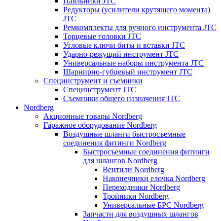
Паяльники JTC
Редукторы (усилители крутящего момента)
JTC
Ремкомплекты для ручного инструмента JTC
Торцевые головки JTC
Угловые ключи биты и вставки JTC
Ударно-режущий инструмент JTC
Универсальные наборы инструмента JTC
Шарнирно-губцевый инструмент JTC
Специнструмент и съемники
Специнструмент JTC
Съемники общего назначения JTC
Nordberg
Акционные товары Nordberg
Гаражное оборудование Nordberg
Воздушные шланги быстросъемные
соединения фитинги Nordberg
Быстросъемные соединения фитинги
для шлангов Nordberg
Вентили Nordberg
Наконечники елочка Nordberg
Переходники Nordberg
Тройники Nordberg
Универсальные БРС Nordberg
Запчасти для воздушных шлангов