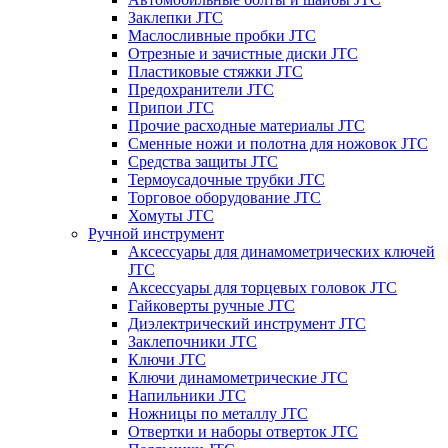
Заклепки JTC
Маслосливные пробки JTC
Отрезные и зачистные диски JTC
Пластиковые стяжки JTC
Предохранители JTC
Припои JTC
Прочие расходные материалы JTC
Сменные ножи и полотна для ножовок JTC
Средства защиты JTC
Термоусадочные трубки JTC
Торговое оборудование JTC
Хомуты JTC
Ручной инструмент
Аксессуары для динамометрических ключей
JTC
Аксессуары для торцевых головок JTC
Гайковерты ручные JTC
Диэлектрический инструмент JTC
Заклепочники JTC
Ключи JTC
Ключи динамометрические JTC
Напильники JTC
Ножницы по металлу JTC
Отвертки и наборы отверток JTC