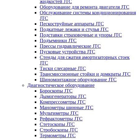
жидкостей JTC
Оборудование для ремонта двигателя JTC
Обслуживание системы кондиционирования
JTC
Пескоструйные аппараты JTC
Подкатные лежаки и стулья JTC
Подставки страховочные и упоры JTC
Подъемники JTC
Прессы гидравлические JTC
Пусковые устройства JTC
Стенды для сжатия амортизаторных стоек
JTC
Тиски слесарные JTC
Трансмиссионные стойки и домкраты JTC
Шиномонтажное оборудование JTC
Диагностическое оборудование
Бороскопы JTC
Дымогенераторы JTC
Компрессометры JTC
Манометры шинные JTC
Мультиметры JTC
Рефрактометры JTC
Стетоскопы JTC
Стробоскопы JTC
Термометры JTC