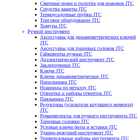
Сменные ножи и полотна для ножовок JTC
Средства защиты JTC
Термоусадочные трубки JTC
Торговое оборудование JTC
Хомуты JTC
Ручной инструмент
Аксессуары для динамометрических ключей
JTC
Аксессуары для торцевых головок JTC
Гайковерты ручные JTC
Диэлектрический инструмент JTC
Заклепочники JTC
Ключи JTC
Ключи динамометрические JTC
Напильники JTC
Ножницы по металлу JTC
Отвертки и наборы отверток JTC
Паяльники JTC
Редукторы (усилители крутящего момента)
JTC
Ремкомплекты для ручного инструмента JTC
Торцевые головки JTC
Угловые ключи биты и вставки JTC
Ударно-режущий инструмент JTC
Универсальные наборы инструмента JTC