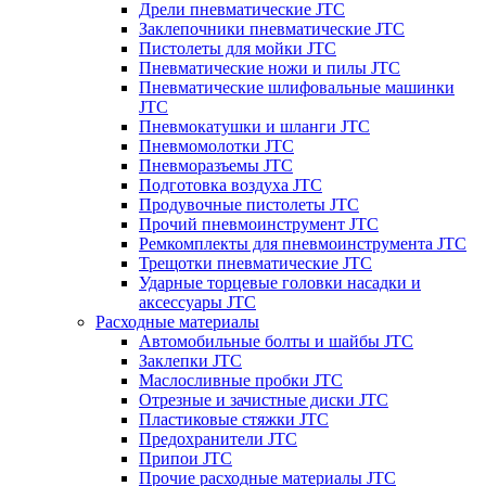
Дрели пневматические JTC
Заклепочники пневматические JTC
Пистолеты для мойки JTC
Пневматические ножи и пилы JTC
Пневматические шлифовальные машинки
JTC
Пневмокатушки и шланги JTC
Пневмомолотки JTC
Пневморазъемы JTC
Подготовка воздуха JTC
Продувочные пистолеты JTC
Прочий пневмоинструмент JTC
Ремкомплекты для пневмоинструмента JTC
Трещотки пневматические JTC
Ударные торцевые головки насадки и
аксессуары JTC
Расходные материалы
Автомобильные болты и шайбы JTC
Заклепки JTC
Маслосливные пробки JTC
Отрезные и зачистные диски JTC
Пластиковые стяжки JTC
Предохранители JTC
Припои JTC
Прочие расходные материалы JTC