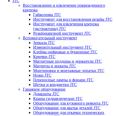
JTC
Восстановление и извлечение поврежденного
крепежа
Гайколомы JTC
Инструмент для восстановления резьбы JTC
Инструмент для извлечения крепежа
(экстракторы) JTC
Резьбонарезной инструмент JTC
Вспомогательный инструмент
Зеркала JTC
Измерительный инструмент JTC
Клейма цифровые и буквенные JTC
Крючки JTC
Магнитные поддоны и держатели JTC
Магниты и захваты JTC
Монтировки и монтажные лопатки JTC
Ножи JTC
Переносные лампы и фонари JTC
Щетки и кордщетки JTC
Гаражное оборудование
Домкраты JTC
Краны гидравлические JTC
Оборудование для кузовного ремонта JTC
Оборудование для мытья деталей JTC
Оборудование для откачки технических