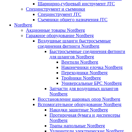
Шарнирно-губцевый инструмент JTC
Специнструмент и съемники
Специнструмент JTC
Съемники общего назначения JTC
Nordberg
Акционные товары Nordberg
Гаражное оборудование Nordberg
Воздушные шланги быстросъемные
соединения фитинги Nordberg
Быстросъемные соединения фитинги
для шлангов Nordberg
Вентили Nordberg
Наконечники елочка Nordberg
Переходники Nordberg
Тройники Nordberg
Универсальные БРС Nordberg
Запчасти для воздушных шлангов
Nordberg
Восстановление шаровых опор Nordberg
Вспомогательное оборудование Nordberg
Накидки защитные Nordberg
Протирочная бумага и диспенсеры
Nordberg
Трапы напольные Nordberg
Удлинители электрические Nordberg