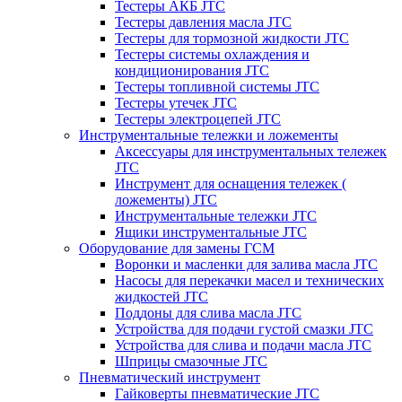
Тестеры АКБ JTC
Тестеры давления масла JTC
Тестеры для тормозной жидкости JTC
Тестеры системы охлаждения и
кондиционирования JTC
Тестеры топливной системы JTC
Тестеры утечек JTC
Тестеры электроцепей JTC
Инструментальные тележки и ложементы
Аксессуары для инструментальных тележек
JTC
Инструмент для оснащения тележек (
ложементы) JTC
Инструментальные тележки JTC
Ящики инструментальные JTC
Оборудование для замены ГСМ
Воронки и масленки для залива масла JTC
Насосы для перекачки масел и технических
жидкостей JTC
Поддоны для слива масла JTC
Устройства для подачи густой смазки JTC
Устройства для слива и подачи масла JTC
Шприцы смазочные JTC
Пневматический инструмент
Гайковерты пневматические JTC