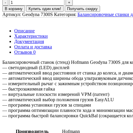
В корзину
Купить один клик!
Получить скидку
Артикул:
Geodyna 7300S
Категория:
Балансировочные станки д
Описание
Характеристики
Документация
Оплата и доставка
Отзывов 0
Балансировочный станок (стенд) Hofmann Geodyna 7300S для к
— светодиодный (LED) дисплей
— автоматический ввод расстояния от станка до колеса, и диа
— автоматический ввод ширины обода ультразвуковым датчико
— измерительный рычаг с зажимным устройством позициониро
— быстрозажимная гайка
— виртуальные плоскости измерений VPM (патент)
— автоматический выбор положения грузов EasyALU
— программа установки грузов за спицами
— программа оптимизации плавности хода и минимизации мас
— программа быстрой балансировки QuickBal (сокращается коли
Производитель
Hofmann