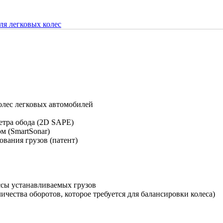
ля легковых колес
олес легковых автомобилей
метра обода (2D SAPE)
м (SmartSonar)
вания грузов (патент)
сы устанавливаемых грузов
чества оборотов, которое трeбуется для балансировки колеса)