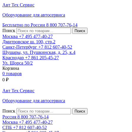
Авт
Тех
Сервис
Оборудование для автосервиса
Бесплатно по России
8 800
707-76-14
Поиск
Москва
+7 495
477-40-27
Дмитровское ш. 100, стр.2
Санкт-Петербург
+7 812
607-40-52
Шушары, ул. Пушкинская, д. 25, к.4
Краснодар
+7 861
205-45-27
Ул. Щорса 50/2
Корзина
0 товаров
0
₽
Авт
Тех
Сервис
Оборудование для автосервиса
Поиск
Россия 8 800
707-76-14
Москва
+7 495
477-40-27
СПБ
+7 812
607-40-52