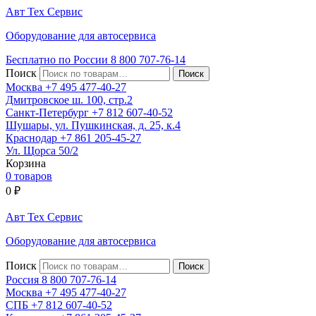
Авт
Тех
Сервис
Оборудование для автосервиса
Бесплатно по России
8 800
707-76-14
Поиск
Москва
+7 495
477-40-27
Дмитровское ш. 100, стр.2
Санкт-Петербург
+7 812
607-40-52
Шушары, ул. Пушкинская, д. 25, к.4
Краснодар
+7 861
205-45-27
Ул. Щорса 50/2
Корзина
0 товаров
0
₽
Авт
Тех
Сервис
Оборудование для автосервиса
Поиск
Россия 8 800
707-76-14
Москва
+7 495
477-40-27
СПБ
+7 812
607-40-52