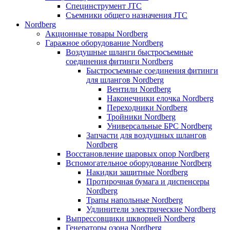
Специнструмент JTC
Съемники общего назначения JTC
Nordberg
Акционные товары Nordberg
Гаражное оборудование Nordberg
Воздушные шланги быстросъемные
соединения фитинги Nordberg
Быстросъемные соединения фитинги
для шлангов Nordberg
Вентили Nordberg
Наконечники елочка Nordberg
Переходники Nordberg
Тройники Nordberg
Универсальные БРС Nordberg
Запчасти для воздушных шлангов
Nordberg
Восстановление шаровых опор Nordberg
Вспомогательное оборудование Nordberg
Накидки защитные Nordberg
Протирочная бумага и диспенсеры
Nordberg
Трапы напольные Nordberg
Удлинители электрические Nordberg
Выпрессовщики шкворней Nordberg
Генераторы озона Nordberg