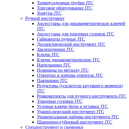
Термоусадочные трубки JTC
Торговое оборудование JTC
Хомуты JTC
Ручной инструмент
Аксессуары для динамометрических ключей
JTC
Аксессуары для торцевых головок JTC
Гайковерты ручные JTC
Диэлектрический инструмент JTC
Заклепочники JTC
Ключи JTC
Ключи динамометрические JTC
Напильники JTC
Ножницы по металлу JTC
Отвертки и наборы отверток JTC
Паяльники JTC
Редукторы (усилители крутящего момента)
JTC
Ремкомплекты для ручного инструмента JTC
Торцевые головки JTC
Угловые ключи биты и вставки JTC
Ударно-режущий инструмент JTC
Универсальные наборы инструмента JTC
Шарнирно-губцевый инструмент JTC
Специнструмент и съемники