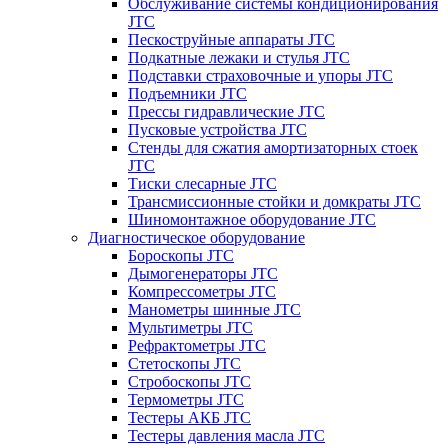
Обслуживание системы кондиционирования
JTC
Пескоструйные аппараты JTC
Подкатные лежаки и стулья JTC
Подставки страховочные и упоры JTC
Подъемники JTC
Прессы гидравлические JTC
Пусковые устройства JTC
Стенды для сжатия амортизаторных стоек
JTC
Тиски слесарные JTC
Трансмиссионные стойки и домкраты JTC
Шиномонтажное оборудование JTC
Диагностическое оборудование
Бороскопы JTC
Дымогенераторы JTC
Компрессометры JTC
Манометры шинные JTC
Мультиметры JTC
Рефрактометры JTC
Стетоскопы JTC
Стробоскопы JTC
Термометры JTC
Тестеры АКБ JTC
Тестеры давления масла JTC