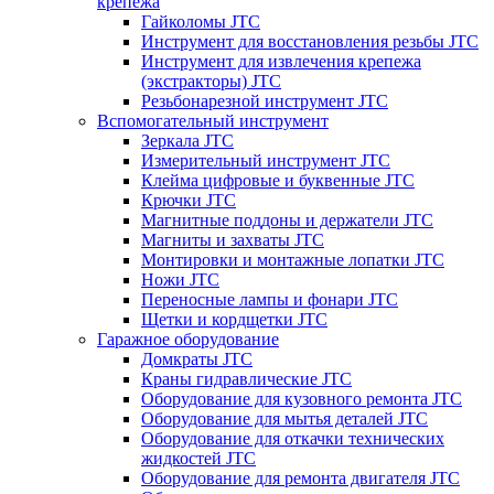
крепежа
Гайколомы JTC
Инструмент для восстановления резьбы JTC
Инструмент для извлечения крепежа
(экстракторы) JTC
Резьбонарезной инструмент JTC
Вспомогательный инструмент
Зеркала JTC
Измерительный инструмент JTC
Клейма цифровые и буквенные JTC
Крючки JTC
Магнитные поддоны и держатели JTC
Магниты и захваты JTC
Монтировки и монтажные лопатки JTC
Ножи JTC
Переносные лампы и фонари JTC
Щетки и кордщетки JTC
Гаражное оборудование
Домкраты JTC
Краны гидравлические JTC
Оборудование для кузовного ремонта JTC
Оборудование для мытья деталей JTC
Оборудование для откачки технических
жидкостей JTC
Оборудование для ремонта двигателя JTC