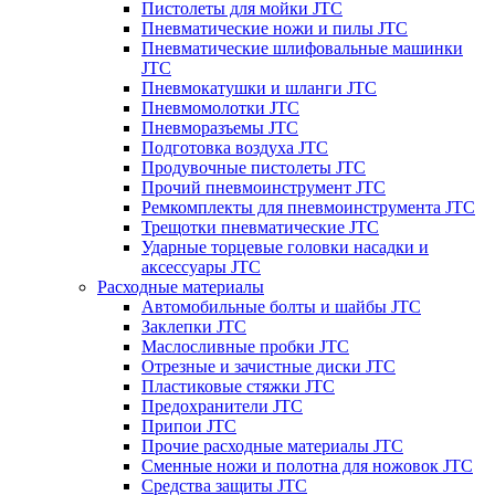
Пистолеты для мойки JTC
Пневматические ножи и пилы JTC
Пневматические шлифовальные машинки
JTC
Пневмокатушки и шланги JTC
Пневмомолотки JTC
Пневморазъемы JTC
Подготовка воздуха JTC
Продувочные пистолеты JTC
Прочий пневмоинструмент JTC
Ремкомплекты для пневмоинструмента JTC
Трещотки пневматические JTC
Ударные торцевые головки насадки и
аксессуары JTC
Расходные материалы
Автомобильные болты и шайбы JTC
Заклепки JTC
Маслосливные пробки JTC
Отрезные и зачистные диски JTC
Пластиковые стяжки JTC
Предохранители JTC
Припои JTC
Прочие расходные материалы JTC
Сменные ножи и полотна для ножовок JTC
Средства защиты JTC