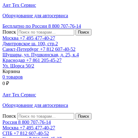
Авт
Тех
Сервис
Оборудование для автосервиса
Бесплатно по России
8 800
707-76-14
Поиск
Москва
+7 495
477-40-27
Дмитровское ш. 100, стр.2
Санкт-Петербург
+7 812
607-40-52
Шушары, ул. Пушкинская, д. 25, к.4
Краснодар
+7 861
205-45-27
Ул. Щорса 50/2
Корзина
0 товаров
0
₽
Авт
Тех
Сервис
Оборудование для автосервиса
Поиск
Россия 8 800
707-76-14
Москва
+7 495
477-40-27
СПБ
+7 812
607-40-52