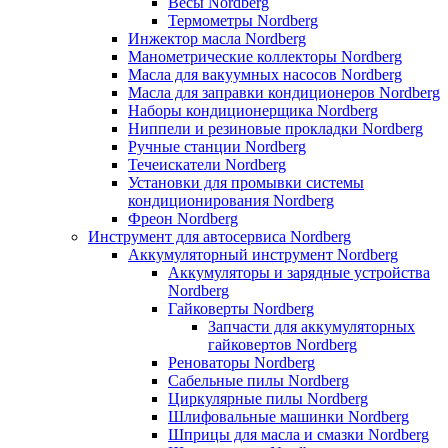
Весы Nordberg
Термометры Nordberg
Инжектор масла Nordberg
Манометрические коллекторы Nordberg
Масла для вакуумных насосов Nordberg
Масла для заправки кондиционеров Nordberg
Наборы кондиционерщика Nordberg
Ниппели и резиновые прокладки Nordberg
Ручные станции Nordberg
Течеискатели Nordberg
Установки для промывки системы
кондиционирования Nordberg
Фреон Nordberg
Инструмент для автосервиса Nordberg
Аккумуляторный инструмент Nordberg
Аккумуляторы и зарядные устройства
Nordberg
Гайковерты Nordberg
Запчасти для аккумуляторных
гайковертов Nordberg
Реноваторы Nordberg
Сабельные пилы Nordberg
Циркулярные пилы Nordberg
Шлифовальные машинки Nordberg
Шприцы для масла и смазки Nordberg