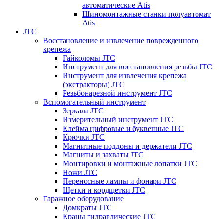
автоматические Atis
Шиномонтажные станки полуавтомат
Atis
JTC
Восстановление и извлечение поврежденного
крепежа
Гайколомы JTC
Инструмент для восстановления резьбы JTC
Инструмент для извлечения крепежа
(экстракторы) JTC
Резьбонарезной инструмент JTC
Вспомогательный инструмент
Зеркала JTC
Измерительный инструмент JTC
Клейма цифровые и буквенные JTC
Крючки JTC
Магнитные поддоны и держатели JTC
Магниты и захваты JTC
Монтировки и монтажные лопатки JTC
Ножи JTC
Переносные лампы и фонари JTC
Щетки и кордщетки JTC
Гаражное оборудование
Домкраты JTC
Краны гидравлические JTC