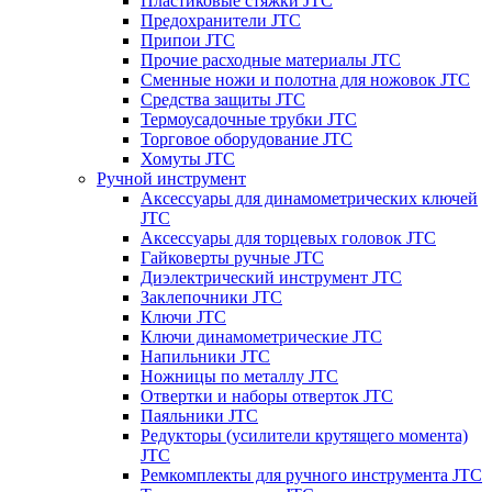
Пластиковые стяжки JTC
Предохранители JTC
Припои JTC
Прочие расходные материалы JTC
Сменные ножи и полотна для ножовок JTC
Средства защиты JTC
Термоусадочные трубки JTC
Торговое оборудование JTC
Хомуты JTC
Ручной инструмент
Аксессуары для динамометрических ключей
JTC
Аксессуары для торцевых головок JTC
Гайковерты ручные JTC
Диэлектрический инструмент JTC
Заклепочники JTC
Ключи JTC
Ключи динамометрические JTC
Напильники JTC
Ножницы по металлу JTC
Отвертки и наборы отверток JTC
Паяльники JTC
Редукторы (усилители крутящего момента)
JTC
Ремкомплекты для ручного инструмента JTC