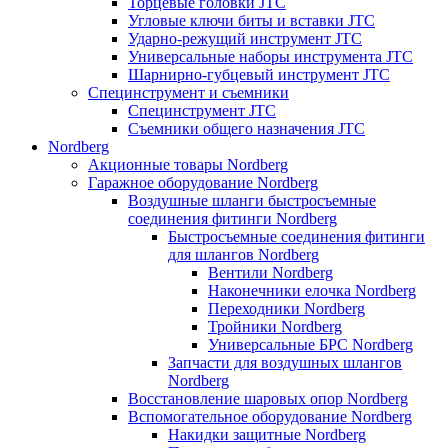
Торцевые головки JTC
Угловые ключи биты и вставки JTC
Ударно-режущий инструмент JTC
Универсальные наборы инструмента JTC
Шарнирно-губцевый инструмент JTC
Специнструмент и съемники
Специнструмент JTC
Съемники общего назначения JTC
Nordberg
Акционные товары Nordberg
Гаражное оборудование Nordberg
Воздушные шланги быстросъемные
соединения фитинги Nordberg
Быстросъемные соединения фитинги
для шлангов Nordberg
Вентили Nordberg
Наконечники елочка Nordberg
Переходники Nordberg
Тройники Nordberg
Универсальные БРС Nordberg
Запчасти для воздушных шлангов
Nordberg
Восстановление шаровых опор Nordberg
Вспомогательное оборудование Nordberg
Накидки защитные Nordberg