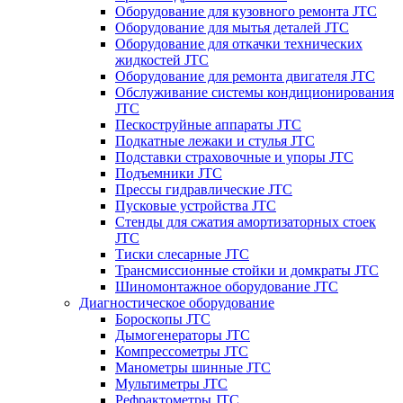
Оборудование для кузовного ремонта JTC
Оборудование для мытья деталей JTC
Оборудование для откачки технических
жидкостей JTC
Оборудование для ремонта двигателя JTC
Обслуживание системы кондиционирования
JTC
Пескоструйные аппараты JTC
Подкатные лежаки и стулья JTC
Подставки страховочные и упоры JTC
Подъемники JTC
Прессы гидравлические JTC
Пусковые устройства JTC
Стенды для сжатия амортизаторных стоек
JTC
Тиски слесарные JTC
Трансмиссионные стойки и домкраты JTC
Шиномонтажное оборудование JTC
Диагностическое оборудование
Бороскопы JTC
Дымогенераторы JTC
Компрессометры JTC
Манометры шинные JTC
Мультиметры JTC
Рефрактометры JTC