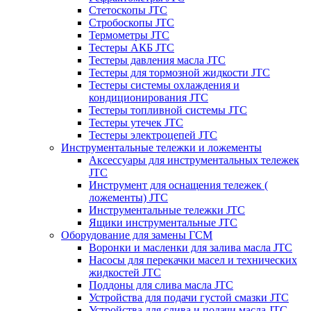
Стетоскопы JTC
Стробоскопы JTC
Термометры JTC
Тестеры АКБ JTC
Тестеры давления масла JTC
Тестеры для тормозной жидкости JTC
Тестеры системы охлаждения и
кондиционирования JTC
Тестеры топливной системы JTC
Тестеры утечек JTC
Тестеры электроцепей JTC
Инструментальные тележки и ложементы
Аксессуары для инструментальных тележек
JTC
Инструмент для оснащения тележек (
ложементы) JTC
Инструментальные тележки JTC
Ящики инструментальные JTC
Оборудование для замены ГСМ
Воронки и масленки для залива масла JTC
Насосы для перекачки масел и технических
жидкостей JTC
Поддоны для слива масла JTC
Устройства для подачи густой смазки JTC
Устройства для слива и подачи масла JTC