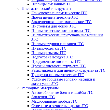
Шприцы смазочные JTC
Пневматический инструмент
Гайковерты пневматические JTC
Дрели пневматические JTC
Заклепочники пневматические JTC
Пистолеты для мойки JTC
Пневматические ножи и пилы JTC
Пневматические шлифовальные машинки
JTC
Пневмокатушки и шланги JTC
Пневмомолотки JTC
Пневморазъемы JTC
Подготовка воздуха JTC
Продувочные пистолеты JTC
Прочий пневмоинструмент JTC
Ремкомплекты для пневмоинструмента JTC
Трещотки пневматические JTC
Ударные торцевые головки насадки и
аксессуары JTC
Расходные материалы
Автомобильные болты и шайбы JTC
Заклепки JTC
Маслосливные пробки JTC
Отрезные и зачистные диски JTC