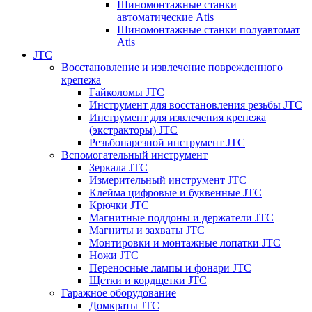
Шиномонтажные станки
автоматические Atis
Шиномонтажные станки полуавтомат
Atis
JTC
Восстановление и извлечение поврежденного
крепежа
Гайколомы JTC
Инструмент для восстановления резьбы JTC
Инструмент для извлечения крепежа
(экстракторы) JTC
Резьбонарезной инструмент JTC
Вспомогательный инструмент
Зеркала JTC
Измерительный инструмент JTC
Клейма цифровые и буквенные JTC
Крючки JTC
Магнитные поддоны и держатели JTC
Магниты и захваты JTC
Монтировки и монтажные лопатки JTC
Ножи JTC
Переносные лампы и фонари JTC
Щетки и кордщетки JTC
Гаражное оборудование
Домкраты JTC