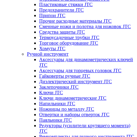
Пластиковые стяжки JTC
Предохранители JTC
Припои JTC
Прочие расходные материалы JTC
Сменные ножи и полотна для ножовок JTC
Средства защиты JTC
Термоусадочные трубки JTC
Торговое оборудование JTC
Хомуты JTC
Ручной инструмент
Аксессуары для динамометрических ключей
JTC
Аксессуары для торцевых головок JTC
Гайковерты ручные JTC
Диэлектрический инструмент JTC
Заклепочники JTC
Ключи JTC
Ключи динамометрические JTC
Напильники JTC
Ножницы по металлу JTC
Отвертки и наборы отверток JTC
Паяльники JTC
Редукторы (усилители крутящего момента)
JTC
Ремкомплекты для ручного инструмента JTC