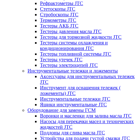
Рефрактометры JTC
Стетоскопы JTC
Стробоскопы JTC
Термометры JTC
Тестеры АКБ JTC
Тестеры давления масла JTC
Тестеры для тормозной жидкости JTC
Тестеры системы охлаждения и
кондиционирования JTC
Тестеры топливной системы JTC
Тестеры утечек JTC
Тестеры электроцепей JTC
Инструментальные тележки и ложементы
Аксессуары для инструментальных тележек
JTC
Инструмент для оснащения тележек (
ложементы) JTC
Инструментальные тележки JTC
Ящики инструментальные JTC
Оборудование для замены ГСМ
Воронки и масленки для залива масла JTC
Насосы для перекачки масел и технических
жидкостей JTC
Поддоны для слива масла JTC
Устройства для подачи густой смазки JTC