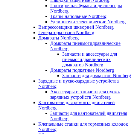
Накидки защитные Nordberg
Протирочная бумага и диспенсеры
Nordberg
Трапы напольные Nordberg
Удлинители электрические Nordberg
Выпрессовщики шкворней Nordberg
Генераторы озона Nordberg
Домкраты Nordberg
Домкраты пневмогидравлические
Nordberg
Запчасти и аксессуары для
пневмогидравлических
домкратов Nordberg
Домкраты подкатные Nordberg
Запчасти для домкратов Nordberg
Зарядные и пуско-зарядные устройства
Nordberg
Аксессуары и запчасти для пуско-
зарядных устройств Nordberg
Кантователи для ремонта двигателей
Nordberg
Запчасти для кантователей двигателя
Nordberg
Клепальные станки для тормозных колодок
Nordberg