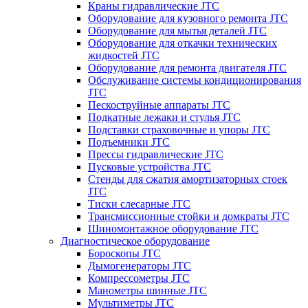
Краны гидравлические JTC
Оборудование для кузовного ремонта JTC
Оборудование для мытья деталей JTC
Оборудование для откачки технических
жидкостей JTC
Оборудование для ремонта двигателя JTC
Обслуживание системы кондиционирования
JTC
Пескоструйные аппараты JTC
Подкатные лежаки и стулья JTC
Подставки страховочные и упоры JTC
Подъемники JTC
Прессы гидравлические JTC
Пусковые устройства JTC
Стенды для сжатия амортизаторных стоек
JTC
Тиски слесарные JTC
Трансмиссионные стойки и домкраты JTC
Шиномонтажное оборудование JTC
Диагностическое оборудование
Бороскопы JTC
Дымогенераторы JTC
Компрессометры JTC
Манометры шинные JTC
Мультиметры JTC