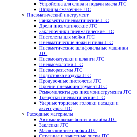
Устройства для слива и подачи масла JTC
Шприцы смазочные JTC
Пневматический инструмент
Гайковерты пневматические JTC
Дрели пневматические JTC
Заклепочники пневматические JTC
Пистолеты для мойки JTC
Пневматические ножи и пилы JTC
Пневматические шлифовальные машинки
JTC
Пневмокатушки и шланги JTC
Пневмомолотки JTC
Пневморазъемы JTC
Подготовка воздуха JTC
Продувочные пистолеты JTC
Прочий пневмоинструмент JTC
Ремкомплекты для пневмоинструмента JTC
Трещотки пневматические JTC
Ударные торцевые головки насадки и
аксессуары JTC
Расходные материалы
Автомобильные болты и шайбы JTC
Заклепки JTC
Маслосливные пробки JTC
Отрезные и зачистные диски JTC