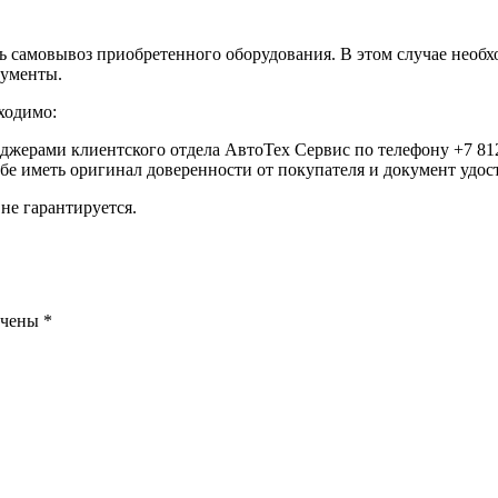
самовывоз приобретенного оборудования. В этом случае необхо
кументы.
ходимо:
еджерами клиентского отдела АвтоТех Сервис по телефону +7 812
ебе иметь оригинал доверенности от покупателя и документ удо
не гарантируется.
ечены
*