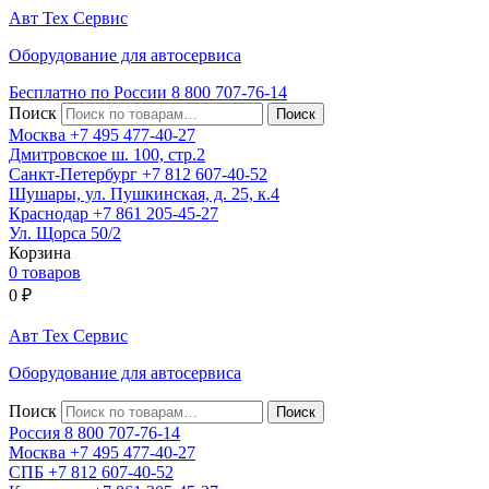
Авт
Тех
Сервис
Оборудование для автосервиса
Бесплатно по России
8 800
707-76-14
Поиск
Москва
+7 495
477-40-27
Дмитровское ш. 100, стр.2
Санкт-Петербург
+7 812
607-40-52
Шушары, ул. Пушкинская, д. 25, к.4
Краснодар
+7 861
205-45-27
Ул. Щорса 50/2
Корзина
0 товаров
0
₽
Авт
Тех
Сервис
Оборудование для автосервиса
Поиск
Россия 8 800
707-76-14
Москва
+7 495
477-40-27
СПБ
+7 812
607-40-52