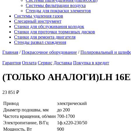
Системы пылеудаления (пылесосы)
Системы фильтрации воздуха
Стенды для покраски элементов
Системы удаления газов
Слесарный инструмент
Станки для обслуживания колодок
Станки для проточки тормозных дисков
Станки для ремонта двигателя
Стенды развал схождения
Главная
/
Покрасочное оборудование
/
Полировальный и шлифо
Гарантия
Оплата
Сервис
Доставка
Покупка в кредит
(ТОЛЬКО АНАЛОГИ)LH 16EN,
23 851
₽
Привод
электрический
Диаметр подошвы, мм
до 200
Частота вращения, об/мин
700-1700
Электропитание, В/Гц
1ф.х220-230/50
Мощность, Вт
900