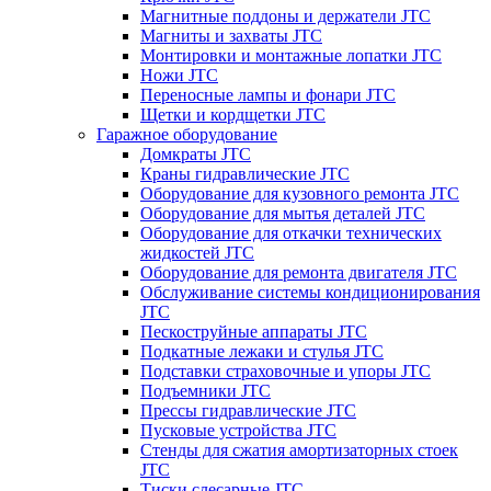
Магнитные поддоны и держатели JTC
Магниты и захваты JTC
Монтировки и монтажные лопатки JTC
Ножи JTC
Переносные лампы и фонари JTC
Щетки и кордщетки JTC
Гаражное оборудование
Домкраты JTC
Краны гидравлические JTC
Оборудование для кузовного ремонта JTC
Оборудование для мытья деталей JTC
Оборудование для откачки технических
жидкостей JTC
Оборудование для ремонта двигателя JTC
Обслуживание системы кондиционирования
JTC
Пескоструйные аппараты JTC
Подкатные лежаки и стулья JTC
Подставки страховочные и упоры JTC
Подъемники JTC
Прессы гидравлические JTC
Пусковые устройства JTC
Стенды для сжатия амортизаторных стоек
JTC
Тиски слесарные JTC