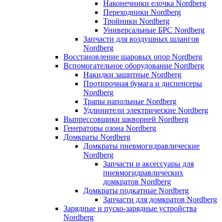
Наконечники елочка Nordberg
Переходники Nordberg
Тройники Nordberg
Универсальные БРС Nordberg
Запчасти для воздушных шлангов
Nordberg
Восстановление шаровых опор Nordberg
Вспомогательное оборудование Nordberg
Накидки защитные Nordberg
Протирочная бумага и диспенсеры
Nordberg
Трапы напольные Nordberg
Удлинители электрические Nordberg
Выпрессовщики шкворней Nordberg
Генераторы озона Nordberg
Домкраты Nordberg
Домкраты пневмогидравлические
Nordberg
Запчасти и аксессуары для
пневмогидравлических
домкратов Nordberg
Домкраты подкатные Nordberg
Запчасти для домкратов Nordberg
Зарядные и пуско-зарядные устройства
Nordberg