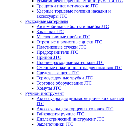
Ремкомплекты для пневмоинструмента JTC
Трещотки пневматические JTC
Ударные торцевые головки насадки и
аксессуары JTC
Расходные материалы
Автомобильные болты и шайбы JTC
Заклепки JTC
Маслосливные пробки JTC
Отрезные и зачистные диски JTC
Пластиковые стяжки JTC
Предохранители JTC
Припои JTC
Прочие расходные материалы JTC
Сменные ножи и полотна для ножовок JTC
Средства защиты JTC
Термоусадочные трубки JTC
Торговое оборудование JTC
Хомуты JTC
Ручной инструмент
Аксессуары для динамометрических ключей
JTC
Аксессуары для торцевых головок JTC
Гайковерты ручные JTC
Диэлектрический инструмент JTC
Заклепочники JTC