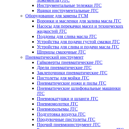
ложементы) JTC
Инструментальные тележки JTC
Ящики инструментальные JTC
Оборудование для замены ГСМ
Воронки и масленки для залива масла JTC
Насосы для перекачки масел и технических
жидкостей JTC
Поддоны для слива масла JTC
Устройства для подачи густой смазки JTC
Устройства для слива и подачи масла JTC
Шприцы смазочные JTC
Пневматический инструмент
Гайковерты пневматические JTC
Дрели пневматические JTC
Заклепочники пневматические JTC
Пистолеты для мойки JTC
Пневматические ножи и пилы JTC
Пневматические шлифовальные машинки
JTC
Пневмокатушки и шланги JTC
Пневмомолотки JTC
Пневморазъемы JTC
Подготовка воздуха JTC
Продувочные пистолеты JTC
Прочий пневмоинструмент JTC