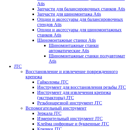
Atis
Запчасти для балансировочных станков Atis
Запчасти для шиномонтажа Atis
Опции и аксессуары для балансировочных
стендов Atis
Опции и аксессуары для шиномонтажных
станков Atis
Шиномонтажные станки Atis
Шиномонтажные станки
автоматические Atis
Шиномонтажные станки полуавтомат
Atis
JTC
Восстановление и извлечение поврежденного
крепежа
Гайколомы JTC
Инструмент для восстановления резьбы JTC
Инструмент для извлечения крепежа
(экстракторы) JTC
Резьбонарезной инструмент JTC
Вспомогательный инструмент
Зеркала JTC
Измерительный инструмент JTC
Клейма цифровые и буквенные JTC
Крючки JTC