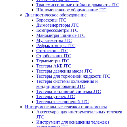
Трансмиссионные стойки и домкраты JTC
Шиномонтажное оборудование JTC
Диагностическое оборудование
Бороскопы JTC
Дымогенераторы JTC
Компрессометры JTC
Манометры шинные JTC
Мультиметры JTC
Рефрактометры JTC
Стетоскопы JTC
Стробоскопы JTC
Термометры JTC
Тестеры АКБ JTC
Тестеры давления масла JTC
Тестеры для тормозной жидкости JTC
Тестеры системы охлаждения и
кондиционирования JTC
Тестеры топливной системы JTC
Тестеры утечек JTC
Тестеры электроцепей JTC
Инструментальные тележки и ложементы
Аксессуары для инструментальных тележек
JTC
Инструмент для оснащения тележек (