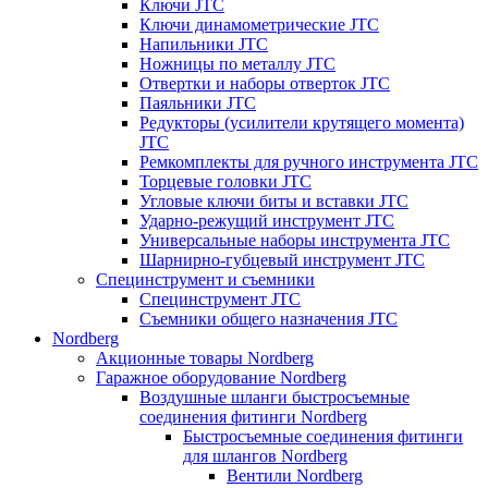
Ключи JTC
Ключи динамометрические JTC
Напильники JTC
Ножницы по металлу JTC
Отвертки и наборы отверток JTC
Паяльники JTC
Редукторы (усилители крутящего момента)
JTC
Ремкомплекты для ручного инструмента JTC
Торцевые головки JTC
Угловые ключи биты и вставки JTC
Ударно-режущий инструмент JTC
Универсальные наборы инструмента JTC
Шарнирно-губцевый инструмент JTC
Специнструмент и съемники
Специнструмент JTC
Съемники общего назначения JTC
Nordberg
Акционные товары Nordberg
Гаражное оборудование Nordberg
Воздушные шланги быстросъемные
соединения фитинги Nordberg
Быстросъемные соединения фитинги
для шлангов Nordberg
Вентили Nordberg