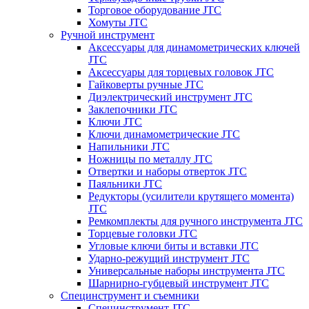
Торговое оборудование JTC
Хомуты JTC
Ручной инструмент
Аксессуары для динамометрических ключей
JTC
Аксессуары для торцевых головок JTC
Гайковерты ручные JTC
Диэлектрический инструмент JTC
Заклепочники JTC
Ключи JTC
Ключи динамометрические JTC
Напильники JTC
Ножницы по металлу JTC
Отвертки и наборы отверток JTC
Паяльники JTC
Редукторы (усилители крутящего момента)
JTC
Ремкомплекты для ручного инструмента JTC
Торцевые головки JTC
Угловые ключи биты и вставки JTC
Ударно-режущий инструмент JTC
Универсальные наборы инструмента JTC
Шарнирно-губцевый инструмент JTC
Специнструмент и съемники
Специнструмент JTC