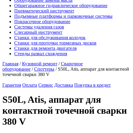
Оборудование замены масла
Общегаражное гидравлическое оборудование
Пневматический инструмент
Подъемные платформы и парковочные системы
Покрасочное оборудование
Системы удаления газов
Слесарный инструмент
Станки для обслуживания колодок
Станки для проточки тормозных дисков
Станки для ремонта двигателя
Стенды развал схождения
Главная
/
Кузовной ремонт
/
Сварочное
оборудование
/
Споттеры
/ S50L, Atis, аппарат для контактной
точечной сварки 380 V
Гарантия
Оплата
Сервис
Доставка
Покупка в кредит
S50L, Atis, аппарат для
контактной точечной сварки
380 V