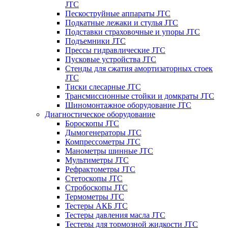
JTC
Пескоструйные аппараты JTC
Подкатные лежаки и стулья JTC
Подставки страховочные и упоры JTC
Подъемники JTC
Прессы гидравлические JTC
Пусковые устройства JTC
Стенды для сжатия амортизаторных стоек
JTC
Тиски слесарные JTC
Трансмиссионные стойки и домкраты JTC
Шиномонтажное оборудование JTC
Диагностическое оборудование
Бороскопы JTC
Дымогенераторы JTC
Компрессометры JTC
Манометры шинные JTC
Мультиметры JTC
Рефрактометры JTC
Стетоскопы JTC
Стробоскопы JTC
Термометры JTC
Тестеры АКБ JTC
Тестеры давления масла JTC
Тестеры для тормозной жидкости JTC