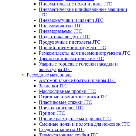
Пневматические ножи и пилы JTC
Пневматические шлифовальные машинки
JTC
Пневмокатушки и шланги JTC
Пневмомолотки JTC
Пневморазъемы JTC
Подготовка воздуха JTC
Продувочные пистолеты JTC
Прочий пневмоинструмент JTC
Ремкомплекты для пневмоинструмента JTC
Трещотки пневматические JTC
Ударные торцевые головки насадки и
аксессуары JTC
Расходные материалы
Автомобильные болты и шайбы JTC
Заклепки JTC
Маслосливные пробки JTC
Отрезные и зачистные диски JTC
Пластиковые стяжки JTC
Предохранители JTC
Припои JTC
Прочие расходные материалы JTC
Сменные ножи и полотна для ножовок JTC
Средства защиты JTC
Термоусадочные трубки JTC