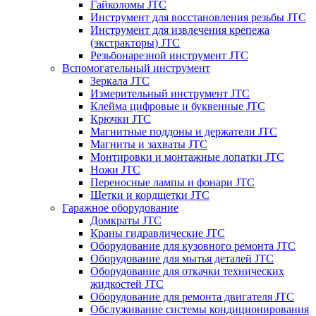
Гайколомы JTC
Инструмент для восстановления резьбы JTC
Инструмент для извлечения крепежа
(экстракторы) JTC
Резьбонарезной инструмент JTC
Вспомогательный инструмент
Зеркала JTC
Измерительный инструмент JTC
Клейма цифровые и буквенные JTC
Крючки JTC
Магнитные поддоны и держатели JTC
Магниты и захваты JTC
Монтировки и монтажные лопатки JTC
Ножи JTC
Переносные лампы и фонари JTC
Щетки и кордщетки JTC
Гаражное оборудование
Домкраты JTC
Краны гидравлические JTC
Оборудование для кузовного ремонта JTC
Оборудование для мытья деталей JTC
Оборудование для откачки технических
жидкостей JTC
Оборудование для ремонта двигателя JTC
Обслуживание системы кондиционирования