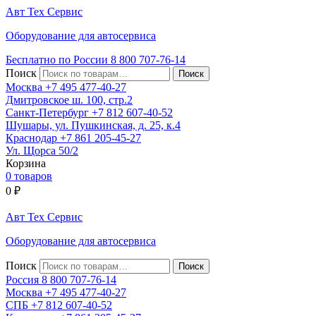
Авт
Тех
Сервис
Оборудование для автосервиса
Бесплатно по России
8 800
707-76-14
Поиск
Москва
+7 495
477-40-27
Дмитровское ш. 100, стр.2
Санкт-Петербург
+7 812
607-40-52
Шушары, ул. Пушкинская, д. 25, к.4
Краснодар
+7 861
205-45-27
Ул. Щорса 50/2
Корзина
0 товаров
0
₽
Авт
Тех
Сервис
Оборудование для автосервиса
Поиск
Россия 8 800
707-76-14
Москва
+7 495
477-40-27
СПБ
+7 812
607-40-52