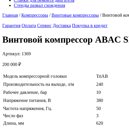
Станки для ремонта двигателя
Стенды развал схождения
Главная
/
Компрессоры
/
Винтовые компрессоры
/ Винтовой ко
Гарантия
Оплата
Сервис
Доставка
Покупка в кредит
Винтовой компрессор ABAC S
Артикул:
1369
200 000
₽
Модель компрессорной головки
TriAB
Производительность на выходе, л/м
240
Рабочее давление, бар
10
Напряжение питания, В
380
Частота напряжения, Гц.
50
Число фаз
3
Длина, мм
620