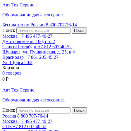
Авт
Тех
Сервис
Оборудование для автосервиса
Бесплатно по России
8 800
707-76-14
Поиск
Москва
+7 495
477-40-27
Дмитровское ш. 100, стр.2
Санкт-Петербург
+7 812
607-40-52
Шушары, ул. Пушкинская, д. 25, к.4
Краснодар
+7 861
205-45-27
Ул. Щорса 50/2
Корзина
0 товаров
0
₽
Авт
Тех
Сервис
Оборудование для автосервиса
Поиск
Россия 8 800
707-76-14
Москва
+7 495
477-40-27
СПБ
+7 812
607-40-52