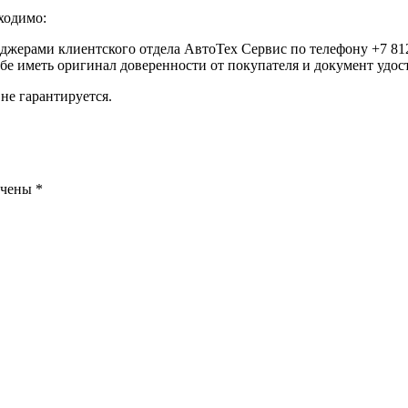
ходимо:
еджерами клиентского отдела АвтоТех Сервис по телефону +7 812
ебе иметь оригинал доверенности от покупателя и документ удо
не гарантируется.
ечены
*