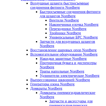
Воздушные шланги быстросъемные
соединения фитинги Nordberg
Быстросъемные соединения фитинги
для шлангов Nordberg
Вентили Nordberg
Наконечники елочка Nordberg
Переходники Nordberg
Тройники Nordberg
Универсальные БРС Nordberg
Запчасти для воздушных шлангов
Nordberg
Восстановление шаровых опор Nordberg
Вспомогательное оборудование Nordberg
Накидки защитные Nordberg
Протирочная бумага и диспенсеры
Nordberg
Трапы напольные Nordberg
Удлинители электрические Nordberg
Выпрессовщики шкворней Nordberg
Генераторы озона Nordberg
Домкраты Nordberg
Домкраты пневмогидравлические
Nordberg
Запчасти и аксессуары для
пневмогидравлических