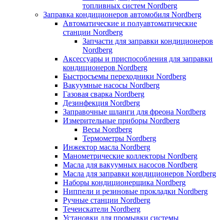
топливных систем Nordberg
Заправка кондиционеров автомобиля Nordberg
Автоматические и полуавтоматические
станции Nordberg
Запчасти для заправки кондиционеров
Nordberg
Аксессуары и приспособления для заправки
кондиционеров Nordberg
Быстросъемы переходники Nordberg
Вакуумные насосы Nordberg
Газовая сварка Nordberg
Дезинфекция Nordberg
Заправочные шланги для фреона Nordberg
Измерительные приборы Nordberg
Весы Nordberg
Термометры Nordberg
Инжектор масла Nordberg
Манометрические коллекторы Nordberg
Масла для вакуумных насосов Nordberg
Масла для заправки кондиционеров Nordberg
Наборы кондиционерщика Nordberg
Ниппели и резиновые прокладки Nordberg
Ручные станции Nordberg
Течеискатели Nordberg
Установки для промывки системы