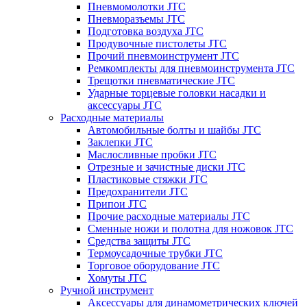
Пневмомолотки JTC
Пневморазъемы JTC
Подготовка воздуха JTC
Продувочные пистолеты JTC
Прочий пневмоинструмент JTC
Ремкомплекты для пневмоинструмента JTC
Трещотки пневматические JTC
Ударные торцевые головки насадки и
аксессуары JTC
Расходные материалы
Автомобильные болты и шайбы JTC
Заклепки JTC
Маслосливные пробки JTC
Отрезные и зачистные диски JTC
Пластиковые стяжки JTC
Предохранители JTC
Припои JTC
Прочие расходные материалы JTC
Сменные ножи и полотна для ножовок JTC
Средства защиты JTC
Термоусадочные трубки JTC
Торговое оборудование JTC
Хомуты JTC
Ручной инструмент
Аксессуары для динамометрических ключей