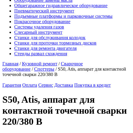
Оборудование замены масла
Общегаражное гидравлическое оборудование
Пневматический инструмент
Подъемные платформы и парковочные системы
Покрасочное оборудование
Системы удаления газов
Слесарный инструмент
Станки для обслуживания колодок
Станки для проточки тормозных дисков
Станки для ремонта двигателя
Стенды развал схождения
Главная
/
Кузовной ремонт
/
Сварочное
оборудование
/
Споттеры
/ S50, Atis, аппарат для контактной
точечной сварки 220/380 В
Гарантия
Оплата
Сервис
Доставка
Покупка в кредит
S50, Atis, аппарат для
контактной точечной сварки
220/380 В