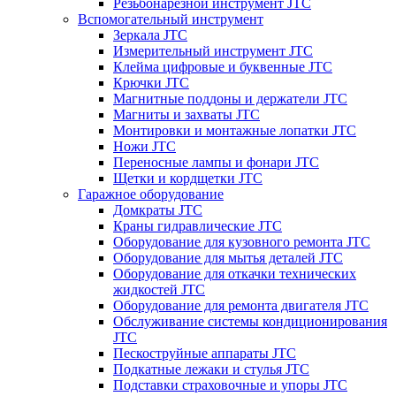
Резьбонарезной инструмент JTC
Вспомогательный инструмент
Зеркала JTC
Измерительный инструмент JTC
Клейма цифровые и буквенные JTC
Крючки JTC
Магнитные поддоны и держатели JTC
Магниты и захваты JTC
Монтировки и монтажные лопатки JTC
Ножи JTC
Переносные лампы и фонари JTC
Щетки и кордщетки JTC
Гаражное оборудование
Домкраты JTC
Краны гидравлические JTC
Оборудование для кузовного ремонта JTC
Оборудование для мытья деталей JTC
Оборудование для откачки технических
жидкостей JTC
Оборудование для ремонта двигателя JTC
Обслуживание системы кондиционирования
JTC
Пескоструйные аппараты JTC
Подкатные лежаки и стулья JTC
Подставки страховочные и упоры JTC