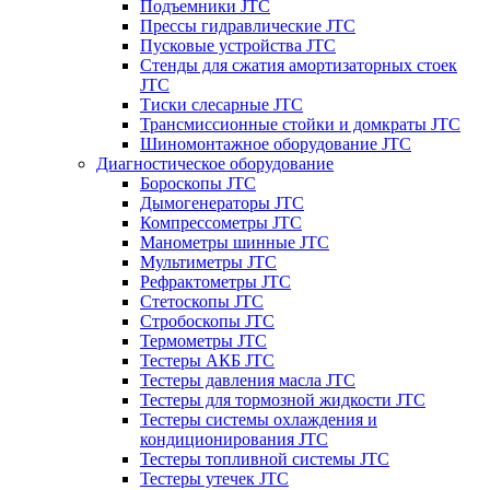
Подъемники JTC
Прессы гидравлические JTC
Пусковые устройства JTC
Стенды для сжатия амортизаторных стоек
JTC
Тиски слесарные JTC
Трансмиссионные стойки и домкраты JTC
Шиномонтажное оборудование JTC
Диагностическое оборудование
Бороскопы JTC
Дымогенераторы JTC
Компрессометры JTC
Манометры шинные JTC
Мультиметры JTC
Рефрактометры JTC
Стетоскопы JTC
Стробоскопы JTC
Термометры JTC
Тестеры АКБ JTC
Тестеры давления масла JTC
Тестеры для тормозной жидкости JTC
Тестеры системы охлаждения и
кондиционирования JTC
Тестеры топливной системы JTC
Тестеры утечек JTC