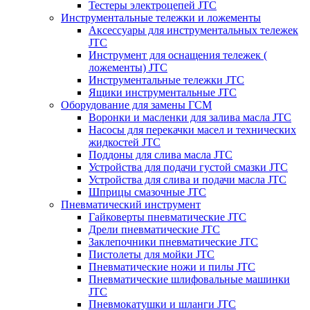
Тестеры электроцепей JTC
Инструментальные тележки и ложементы
Аксессуары для инструментальных тележек
JTC
Инструмент для оснащения тележек (
ложементы) JTC
Инструментальные тележки JTC
Ящики инструментальные JTC
Оборудование для замены ГСМ
Воронки и масленки для залива масла JTC
Насосы для перекачки масел и технических
жидкостей JTC
Поддоны для слива масла JTC
Устройства для подачи густой смазки JTC
Устройства для слива и подачи масла JTC
Шприцы смазочные JTC
Пневматический инструмент
Гайковерты пневматические JTC
Дрели пневматические JTC
Заклепочники пневматические JTC
Пистолеты для мойки JTC
Пневматические ножи и пилы JTC
Пневматические шлифовальные машинки
JTC
Пневмокатушки и шланги JTC