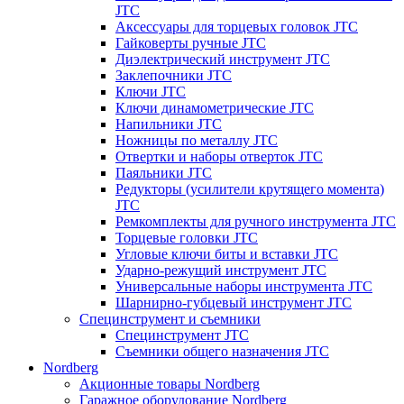
JTC
Аксессуары для торцевых головок JTC
Гайковерты ручные JTC
Диэлектрический инструмент JTC
Заклепочники JTC
Ключи JTC
Ключи динамометрические JTC
Напильники JTC
Ножницы по металлу JTC
Отвертки и наборы отверток JTC
Паяльники JTC
Редукторы (усилители крутящего момента)
JTC
Ремкомплекты для ручного инструмента JTC
Торцевые головки JTC
Угловые ключи биты и вставки JTC
Ударно-режущий инструмент JTC
Универсальные наборы инструмента JTC
Шарнирно-губцевый инструмент JTC
Специнструмент и съемники
Специнструмент JTC
Съемники общего назначения JTC
Nordberg
Акционные товары Nordberg
Гаражное оборудование Nordberg