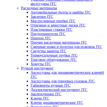
аксессуары JTC
Расходные материалы
Автомобильные болты и шайбы JTC
Заклепки JTC
Маслосливные пробки JTC
Отрезные и зачистные диски JTC
Пластиковые стяжки JTC
Предохранители JTC
Припои JTC
Прочие расходные материалы JTC
Сменные ножи и полотна для ножовок JTC
Средства защиты JTC
Термоусадочные трубки JTC
Торговое оборудование JTC
Хомуты JTC
Ручной инструмент
Аксессуары для динамометрических ключей
JTC
Аксессуары для торцевых головок JTC
Гайковерты ручные JTC
Диэлектрический инструмент JTC
Заклепочники JTC
Ключи JTC
Ключи динамометрические JTC
Напильники JTC