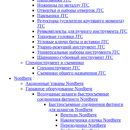
Ножницы по металлу JTC
Отвертки и наборы отверток JTC
Паяльники JTC
Редукторы (усилители крутящего момента)
JTC
Ремкомплекты для ручного инструмента JTC
Торцевые головки JTC
Угловые ключи биты и вставки JTC
Ударно-режущий инструмент JTC
Универсальные наборы инструмента JTC
Шарнирно-губцевый инструмент JTC
Специнструмент и съемники
Специнструмент JTC
Съемники общего назначения JTC
Nordberg
Акционные товары Nordberg
Гаражное оборудование Nordberg
Воздушные шланги быстросъемные
соединения фитинги Nordberg
Быстросъемные соединения фитинги
для шлангов Nordberg
Вентили Nordberg
Наконечники елочка Nordberg
Переходники Nordberg