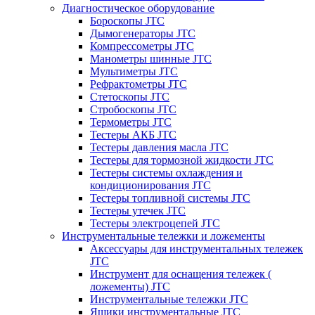
Диагностическое оборудование
Бороскопы JTC
Дымогенераторы JTC
Компрессометры JTC
Манометры шинные JTC
Мультиметры JTC
Рефрактометры JTC
Стетоскопы JTC
Стробоскопы JTC
Термометры JTC
Тестеры АКБ JTC
Тестеры давления масла JTC
Тестеры для тормозной жидкости JTC
Тестеры системы охлаждения и
кондиционирования JTC
Тестеры топливной системы JTC
Тестеры утечек JTC
Тестеры электроцепей JTC
Инструментальные тележки и ложементы
Аксессуары для инструментальных тележек
JTC
Инструмент для оснащения тележек (
ложементы) JTC
Инструментальные тележки JTC
Ящики инструментальные JTC