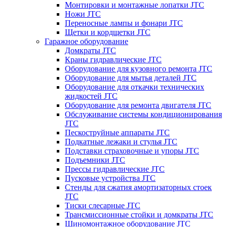
Монтировки и монтажные лопатки JTC
Ножи JTC
Переносные лампы и фонари JTC
Щетки и кордщетки JTC
Гаражное оборудование
Домкраты JTC
Краны гидравлические JTC
Оборудование для кузовного ремонта JTC
Оборудование для мытья деталей JTC
Оборудование для откачки технических
жидкостей JTC
Оборудование для ремонта двигателя JTC
Обслуживание системы кондиционирования
JTC
Пескоструйные аппараты JTC
Подкатные лежаки и стулья JTC
Подставки страховочные и упоры JTC
Подъемники JTC
Прессы гидравлические JTC
Пусковые устройства JTC
Стенды для сжатия амортизаторных стоек
JTC
Тиски слесарные JTC
Трансмиссионные стойки и домкраты JTC
Шиномонтажное оборудование JTC