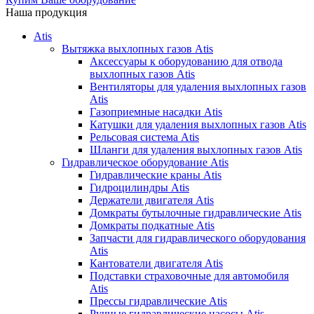
Наша продукция
Atis
Вытяжка выхлопных газов Atis
Аксессуары к оборудованию для отвода
выхлопных газов Atis
Вентиляторы для удаления выхлопных газов
Atis
Газоприемные насадки Atis
Катушки для удаления выхлопных газов Atis
Рельсовая система Atis
Шланги для удаления выхлопных газов Atis
Гидравлическое оборудование Atis
Гидравлические краны Atis
Гидроцилиндры Atis
Держатели двигателя Atis
Домкраты бутылочные гидравлические Atis
Домкраты подкатные Atis
Запчасти для гидравлического оборудования
Atis
Кантователи двигателя Atis
Подставки страховочные для автомобиля
Atis
Прессы гидравлические Atis
Ручные гидравлические насосы Atis