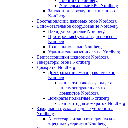
Тройники Nordberg
Универсальные БРС Nordberg
Запчасти для воздушных шлангов
Nordberg
Восстановление шаровых опор Nordberg
Вспомогательное оборудование Nordberg
Накидки защитные Nordberg
Протирочная бумага и диспенсеры
Nordberg
Трапы напольные Nordberg
Удлинители электрические Nordberg
Выпрессовщики шкворней Nordberg
Генераторы озона Nordberg
Домкраты Nordberg
Домкраты пневмогидравлические
Nordberg
Запчасти и аксессуары для
пневмогидравлических
домкратов Nordberg
Домкраты подкатные Nordberg
Запчасти для домкратов Nordberg
Зарядные и пуско-зарядные устройства
Nordberg
Аксессуары и запчасти для пуско-
зарядных устройств Nordberg