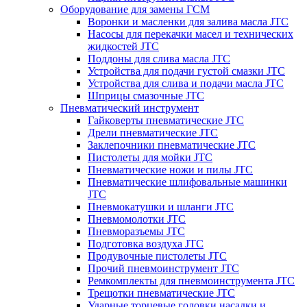
Оборудование для замены ГСМ
Воронки и масленки для залива масла JTC
Насосы для перекачки масел и технических
жидкостей JTC
Поддоны для слива масла JTC
Устройства для подачи густой смазки JTC
Устройства для слива и подачи масла JTC
Шприцы смазочные JTC
Пневматический инструмент
Гайковерты пневматические JTC
Дрели пневматические JTC
Заклепочники пневматические JTC
Пистолеты для мойки JTC
Пневматические ножи и пилы JTC
Пневматические шлифовальные машинки
JTC
Пневмокатушки и шланги JTC
Пневмомолотки JTC
Пневморазъемы JTC
Подготовка воздуха JTC
Продувочные пистолеты JTC
Прочий пневмоинструмент JTC
Ремкомплекты для пневмоинструмента JTC
Трещотки пневматические JTC
Ударные торцевые головки насадки и