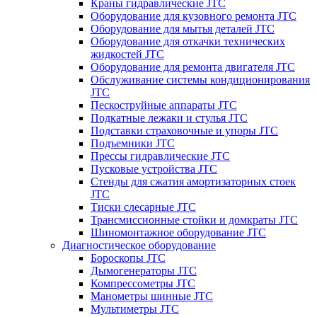
Краны гидравлические JTC
Оборудование для кузовного ремонта JTC
Оборудование для мытья деталей JTC
Оборудование для откачки технических
жидкостей JTC
Оборудование для ремонта двигателя JTC
Обслуживание системы кондиционирования
JTC
Пескоструйные аппараты JTC
Подкатные лежаки и стулья JTC
Подставки страховочные и упоры JTC
Подъемники JTC
Прессы гидравлические JTC
Пусковые устройства JTC
Стенды для сжатия амортизаторных стоек
JTC
Тиски слесарные JTC
Трансмиссионные стойки и домкраты JTC
Шиномонтажное оборудование JTC
Диагностическое оборудование
Бороскопы JTC
Дымогенераторы JTC
Компрессометры JTC
Манометры шинные JTC
Мультиметры JTC