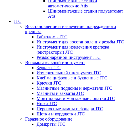
Шиномонтажные станки
автоматические Atis
Шиномонтажные станки полуавтомат
Atis
JTC
Восстановление и извлечение поврежденного
крепежа
Гайколомы JTC
Инструмент для восстановления резьбы JTC
Инструмент для извлечения крепежа
(экстракторы) JTC
Резьбонарезной инструмент JTC
Вспомогательный инструмент
Зеркала JTC
Измерительный инструмент JTC
Клейма цифровые и буквенные JTC
Крючки JTC
Магнитные поддоны и держатели JTC
Магниты и захваты JTC
Монтировки и монтажные лопатки JTC
Ножи JTC
Переносные лампы и фонари JTC
Щетки и кордщетки JTC
Гаражное оборудование
Домкраты JTC