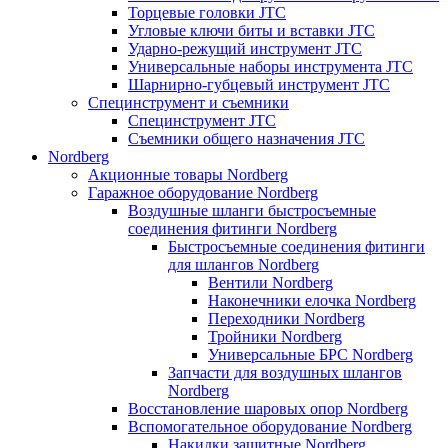
Торцевые головки JTC
Угловые ключи биты и вставки JTC
Ударно-режущий инструмент JTC
Универсальные наборы инструмента JTC
Шарнирно-губцевый инструмент JTC
Специнструмент и съемники
Специнструмент JTC
Съемники общего назначения JTC
Nordberg
Акционные товары Nordberg
Гаражное оборудование Nordberg
Воздушные шланги быстросъемные
соединения фитинги Nordberg
Быстросъемные соединения фитинги
для шлангов Nordberg
Вентили Nordberg
Наконечники елочка Nordberg
Переходники Nordberg
Тройники Nordberg
Универсальные БРС Nordberg
Запчасти для воздушных шлангов
Nordberg
Восстановление шаровых опор Nordberg
Вспомогательное оборудование Nordberg
Накидки защитные Nordberg