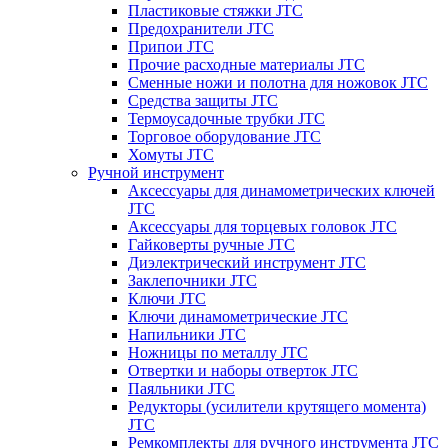
Пластиковые стяжки JTC
Предохранители JTC
Припои JTC
Прочие расходные материалы JTC
Сменные ножи и полотна для ножовок JTC
Средства защиты JTC
Термоусадочные трубки JTC
Торговое оборудование JTC
Хомуты JTC
Ручной инструмент
Аксессуары для динамометрических ключей
JTC
Аксессуары для торцевых головок JTC
Гайковерты ручные JTC
Диэлектрический инструмент JTC
Заклепочники JTC
Ключи JTC
Ключи динамометрические JTC
Напильники JTC
Ножницы по металлу JTC
Отвертки и наборы отверток JTC
Паяльники JTC
Редукторы (усилители крутящего момента)
JTC
Ремкомплекты для ручного инструмента JTC