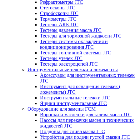
Рефрактометры JTC
Стетоскопы JTC
Стробоскопы JTC
Термометры JTC
Тестеры АКБ JTC
Тестеры давления масла JTC
Тестеры для тормозной жидкости JTC
Тестеры системы охлаждения и
кондиционирования JTC
Тестеры топливной системы JTC
Тестеры утечек JTC
Тестеры электроцепей JTC
Инструментальные тележки и ложементы
Аксессуары для инструментальных тележек
JTC
Инструмент для оснащения тележек (
ложементы) JTC
Инструментальные тележки JTC
Ящики инструментальные JTC
Оборудование для замены ГСМ
Воронки и масленки для залива масла JTC
Насосы для перекачки масел и технических
жидкостей JTC
Поддоны для слива масла JTC
Устройства для подачи густой смазки JTC