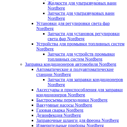
Жидкости для ультразвуковых ванн
Nordberg
Запчасти для ультразвуковых ванн
Nordberg
Установки для регулировки света фар
Nordberg
Запчасти для установок регулировки
света фар Nordberg
Устройства для промывки топливных систем
Nordberg
Запчасти для устройств промывки
топливных систем Nordberg
Заправка кондиционеров автомобиля Nordberg
Автоматические и полуавтоматические
станции Nordberg
Запчасти для заправки кондиционеров
Nordberg
Аксессуары и приспособления для заправки
кондиционеров Nordberg
Быстросъемы переходники Nordberg
Вакуумные насосы Nordberg
Газовая сварка Nordberg
Дезинфекция Nordberg
Заправочные шланги для фреона Nordberg
Измерительные приборы Nordberg