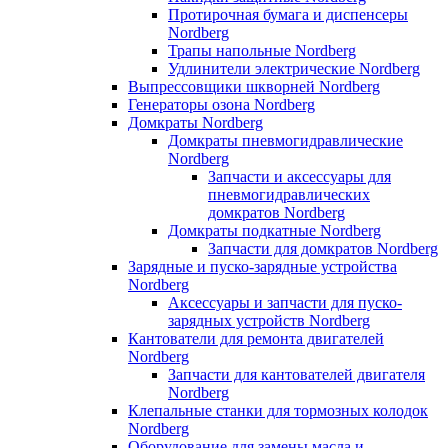
Протирочная бумага и диспенсеры
Nordberg
Трапы напольные Nordberg
Удлинители электрические Nordberg
Выпрессовщики шкворней Nordberg
Генераторы озона Nordberg
Домкраты Nordberg
Домкраты пневмогидравлические
Nordberg
Запчасти и аксессуары для
пневмогидравлических
домкратов Nordberg
Домкраты подкатные Nordberg
Запчасти для домкратов Nordberg
Зарядные и пуско-зарядные устройства
Nordberg
Аксессуары и запчасти для пуско-
зарядных устройств Nordberg
Кантователи для ремонта двигателей
Nordberg
Запчасти для кантователей двигателя
Nordberg
Клепальные станки для тормозных колодок
Nordberg
Оборудование для замены масла и