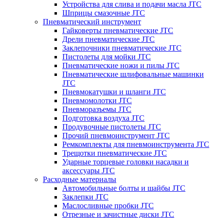
Устройства для слива и подачи масла JTC
Шприцы смазочные JTC
Пневматический инструмент
Гайковерты пневматические JTC
Дрели пневматические JTC
Заклепочники пневматические JTC
Пистолеты для мойки JTC
Пневматические ножи и пилы JTC
Пневматические шлифовальные машинки
JTC
Пневмокатушки и шланги JTC
Пневмомолотки JTC
Пневморазъемы JTC
Подготовка воздуха JTC
Продувочные пистолеты JTC
Прочий пневмоинструмент JTC
Ремкомплекты для пневмоинструмента JTC
Трещотки пневматические JTC
Ударные торцевые головки насадки и
аксессуары JTC
Расходные материалы
Автомобильные болты и шайбы JTC
Заклепки JTC
Маслосливные пробки JTC
Отрезные и зачистные диски JTC