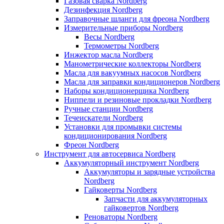
Газовая сварка Nordberg
Дезинфекция Nordberg
Заправочные шланги для фреона Nordberg
Измерительные приборы Nordberg
Весы Nordberg
Термометры Nordberg
Инжектор масла Nordberg
Манометрические коллекторы Nordberg
Масла для вакуумных насосов Nordberg
Масла для заправки кондиционеров Nordberg
Наборы кондиционерщика Nordberg
Ниппели и резиновые прокладки Nordberg
Ручные станции Nordberg
Течеискатели Nordberg
Установки для промывки системы
кондиционирования Nordberg
Фреон Nordberg
Инструмент для автосервиса Nordberg
Аккумуляторный инструмент Nordberg
Аккумуляторы и зарядные устройства
Nordberg
Гайковерты Nordberg
Запчасти для аккумуляторных
гайковертов Nordberg
Реноваторы Nordberg