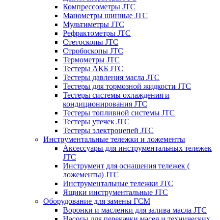
Компрессометры JTC
Манометры шинные JTC
Мультиметры JTC
Рефрактометры JTC
Стетоскопы JTC
Стробоскопы JTC
Термометры JTC
Тестеры АКБ JTC
Тестеры давления масла JTC
Тестеры для тормозной жидкости JTC
Тестеры системы охлаждения и
кондиционирования JTC
Тестеры топливной системы JTC
Тестеры утечек JTC
Тестеры электроцепей JTC
Инструментальные тележки и ложементы
Аксессуары для инструментальных тележек
JTC
Инструмент для оснащения тележек (
ложементы) JTC
Инструментальные тележки JTC
Ящики инструментальные JTC
Оборудование для замены ГСМ
Воронки и масленки для залива масла JTC
Насосы для перекачки масел и технических