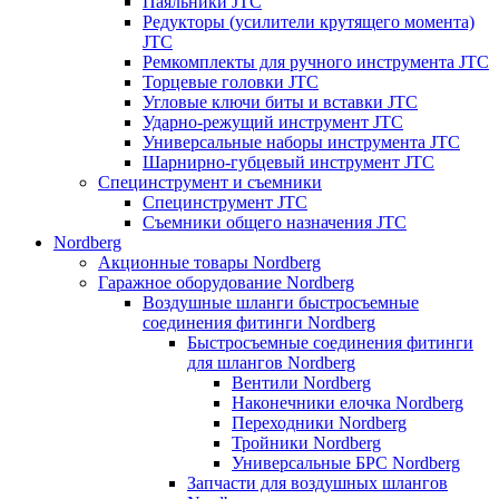
Паяльники JTC
Редукторы (усилители крутящего момента)
JTC
Ремкомплекты для ручного инструмента JTC
Торцевые головки JTC
Угловые ключи биты и вставки JTC
Ударно-режущий инструмент JTC
Универсальные наборы инструмента JTC
Шарнирно-губцевый инструмент JTC
Специнструмент и съемники
Специнструмент JTC
Съемники общего назначения JTC
Nordberg
Акционные товары Nordberg
Гаражное оборудование Nordberg
Воздушные шланги быстросъемные
соединения фитинги Nordberg
Быстросъемные соединения фитинги
для шлангов Nordberg
Вентили Nordberg
Наконечники елочка Nordberg
Переходники Nordberg
Тройники Nordberg
Универсальные БРС Nordberg
Запчасти для воздушных шлангов