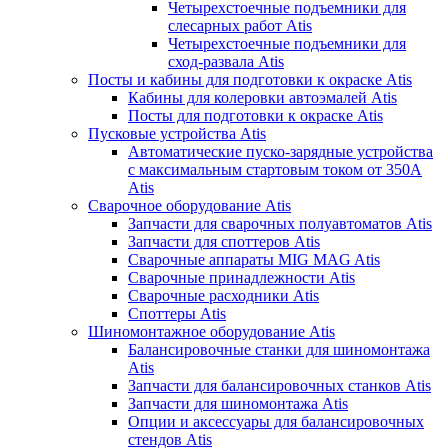
Четырехстоечные подъемники для
слесарных работ Atis
Четырехстоечные подъемники для
сход-развала Atis
Посты и кабины для подготовки к окраске Atis
Кабины для колеровки автоэмалей Atis
Посты для подготовки к окраске Atis
Пусковые устройства Atis
Автоматические пуско-зарядные устройства
с максимальным стартовым током от 350А
Atis
Сварочное оборудование Atis
Запчасти для сварочных полуавтоматов Atis
Запчасти для споттеров Atis
Сварочные аппараты MIG MAG Atis
Сварочные принадлежности Atis
Сварочные расходники Atis
Споттеры Atis
Шиномонтажное оборудование Atis
Балансировочные станки для шиномонтажа
Atis
Запчасти для балансировочных станков Atis
Запчасти для шиномонтажа Atis
Опции и аксессуары для балансировочных
стендов Atis