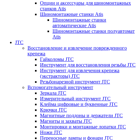
Опции и аксессуары для шиномонтажных
станков Atis
Шиномонтажные станки Atis
Шиномонтажные станки
автоматические Atis
Шиномонтажные станки полуавтомат
Atis
JTC
Восстановление и извлечение поврежденного
крепежа
Гайколомы JTC
Инструмент для восстановления резьбы JTC
Инструмент для извлечения крепежа
(экстракторы) JTC
Резьбонарезной инструмент JTC
Вспомогательный инструмент
Зеркала JTC
Измерительный инструмент JTC
Клейма цифровые и буквенные JTC
Крючки JTC
Магнитные поддоны и держатели JTC
Магниты и захваты JTC
Монтировки и монтажные лопатки JTC
Ножи JTC
Переносные лампы и фонари JTC