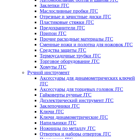
Заклепки JTC
Маслосливные пробки JTC
Отрезные и зачистные диски JTC
Пластиковые стяжки JTC
Предохранители JTC
Припои JTC
Прочие расходные материалы JTC
Сменные ножи и полотна для ножовок JTC
Средства защиты JTC
Термоусадочные трубки JTC
Торговое оборудование JTC
Хомуты JTC
Ручной инструмент
Аксессуары для динамометрических ключей
JTC
Аксессуары для торцевых головок JTC
Гайковерты ручные JTC
Диэлектрический инструмент JTC
Заклепочники JTC
Ключи JTC
Ключи динамометрические JTC
Напильники JTC
Ножницы по металлу JTC
Отвертки и наборы отверток JTC