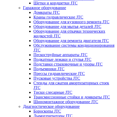
Щетки и кордщетки JTC
Гаражное оборудование
Домкраты JTC
Краны гидравлические JTC
Оборудование для кузовного ремонта JTC
Оборудование для мытья деталей JTC
Оборудование для откачки технических
жидкостей JTC
Оборудование для ремонта двигателя JTC
Обслуживание системы кондиционирования
JTC
Пескоструйные аппараты JTC
Подкатные лежаки и стулья JTC
Подставки страховочные и упоры JTC
Подъемники JTC
Прессы гидравлические JTC
Пусковые устройства JTC
Стенды для сжатия амортизаторных стоек
JTC
Тиски слесарные JTC
Трансмиссионные стойки и домкраты JTC
Шиномонтажное оборудование JTC
Диагностическое оборудование
Бороскопы JTC
Дымогенераторы JTC