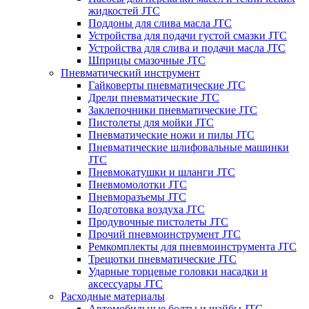
жидкостей JTC
Поддоны для слива масла JTC
Устройства для подачи густой смазки JTC
Устройства для слива и подачи масла JTC
Шприцы смазочные JTC
Пневматический инструмент
Гайковерты пневматические JTC
Дрели пневматические JTC
Заклепочники пневматические JTC
Пистолеты для мойки JTC
Пневматические ножи и пилы JTC
Пневматические шлифовальные машинки
JTC
Пневмокатушки и шланги JTC
Пневмомолотки JTC
Пневморазъемы JTC
Подготовка воздуха JTC
Продувочные пистолеты JTC
Прочий пневмоинструмент JTC
Ремкомплекты для пневмоинструмента JTC
Трещотки пневматические JTC
Ударные торцевые головки насадки и
аксессуары JTC
Расходные материалы
Автомобильные болты и шайбы JTC