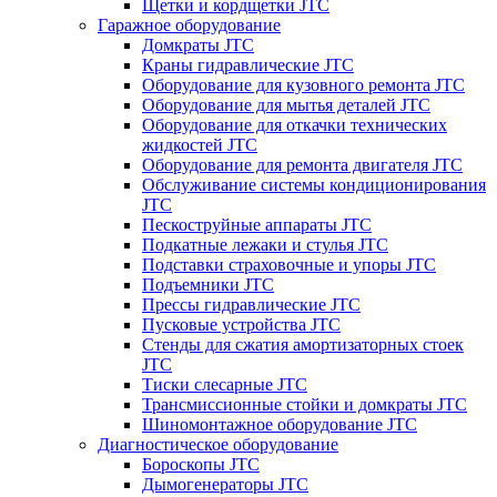
Щетки и кордщетки JTC
Гаражное оборудование
Домкраты JTC
Краны гидравлические JTC
Оборудование для кузовного ремонта JTC
Оборудование для мытья деталей JTC
Оборудование для откачки технических
жидкостей JTC
Оборудование для ремонта двигателя JTC
Обслуживание системы кондиционирования
JTC
Пескоструйные аппараты JTC
Подкатные лежаки и стулья JTC
Подставки страховочные и упоры JTC
Подъемники JTC
Прессы гидравлические JTC
Пусковые устройства JTC
Стенды для сжатия амортизаторных стоек
JTC
Тиски слесарные JTC
Трансмиссионные стойки и домкраты JTC
Шиномонтажное оборудование JTC
Диагностическое оборудование
Бороскопы JTC
Дымогенераторы JTC