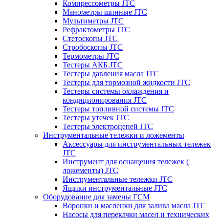
Компрессометры JTC
Манометры шинные JTC
Мультиметры JTC
Рефрактометры JTC
Стетоскопы JTC
Стробоскопы JTC
Термометры JTC
Тестеры АКБ JTC
Тестеры давления масла JTC
Тестеры для тормозной жидкости JTC
Тестеры системы охлаждения и
кондиционирования JTC
Тестеры топливной системы JTC
Тестеры утечек JTC
Тестеры электроцепей JTC
Инструментальные тележки и ложементы
Аксессуары для инструментальных тележек
JTC
Инструмент для оснащения тележек (
ложементы) JTC
Инструментальные тележки JTC
Ящики инструментальные JTC
Оборудование для замены ГСМ
Воронки и масленки для залива масла JTC
Насосы для перекачки масел и технических