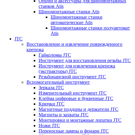
Опции и аксессуары для шиномонтажных
станков Atis
Шиномонтажные станки Atis
Шиномонтажные станки
автоматические Atis
Шиномонтажные станки полуавтомат
Atis
JTC
Восстановление и извлечение поврежденного
крепежа
Гайколомы JTC
Инструмент для восстановления резьбы JTC
Инструмент для извлечения крепежа
(экстракторы) JTC
Резьбонарезной инструмент JTC
Вспомогательный инструмент
Зеркала JTC
Измерительный инструмент JTC
Клейма цифровые и буквенные JTC
Крючки JTC
Магнитные поддоны и держатели JTC
Магниты и захваты JTC
Монтировки и монтажные лопатки JTC
Ножи JTC
Переносные лампы и фонари JTC