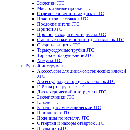
Заклепки JTC
Маслосливные пробки JTC
Отрезные и зачистные диски JTC
Пластиковые стяжки JTC
Предохранители JTC
Припои JTC
Прочие расходные материалы JTC
Сменные ножи и полотна для ножовок JTC
Средства защиты JTC
Термоусадочные трубки JTC
Торговое оборудование JTC
Хомуты JTC
Ручной инструмент
Аксессуары для динамометрических ключей
JTC
Аксессуары для торцевых головок JTC
Гайковерты ручные JTC
Диэлектрический инструмент JTC
Заклепочники JTC
Ключи JTC
Ключи динамометрические JTC
Напильники JTC
Ножницы по металлу JTC
Отвертки и наборы отверток JTC
Паяльники JTC