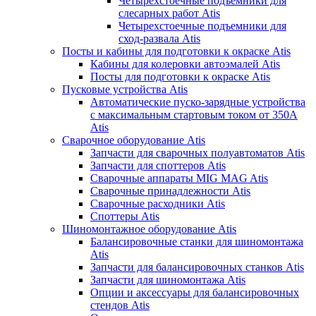
Четырехстоечные подъемники для
слесарных работ Atis
Четырехстоечные подъемники для
сход-развала Atis
Посты и кабины для подготовки к окраске Atis
Кабины для колеровки автоэмалей Atis
Посты для подготовки к окраске Atis
Пусковые устройства Atis
Автоматические пуско-зарядные устройства
с максимальным стартовым током от 350А
Atis
Сварочное оборудование Atis
Запчасти для сварочных полуавтоматов Atis
Запчасти для споттеров Atis
Сварочные аппараты MIG MAG Atis
Сварочные принадлежности Atis
Сварочные расходники Atis
Споттеры Atis
Шиномонтажное оборудование Atis
Балансировочные станки для шиномонтажа
Atis
Запчасти для балансировочных станков Atis
Запчасти для шиномонтажа Atis
Опции и аксессуары для балансировочных
стендов Atis