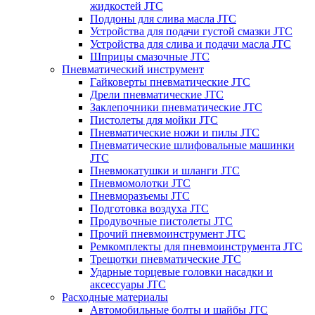
жидкостей JTC
Поддоны для слива масла JTC
Устройства для подачи густой смазки JTC
Устройства для слива и подачи масла JTC
Шприцы смазочные JTC
Пневматический инструмент
Гайковерты пневматические JTC
Дрели пневматические JTC
Заклепочники пневматические JTC
Пистолеты для мойки JTC
Пневматические ножи и пилы JTC
Пневматические шлифовальные машинки
JTC
Пневмокатушки и шланги JTC
Пневмомолотки JTC
Пневморазъемы JTC
Подготовка воздуха JTC
Продувочные пистолеты JTC
Прочий пневмоинструмент JTC
Ремкомплекты для пневмоинструмента JTC
Трещотки пневматические JTC
Ударные торцевые головки насадки и
аксессуары JTC
Расходные материалы
Автомобильные болты и шайбы JTC