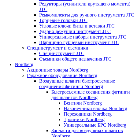
Редукторы (усилители крутящего момента)
JTC
Ремкомплекты для ручного инструмента JTC
Торцевые головки JTC
Угловые ключи биты и вставки JTC
Ударно-режущий инструмент JTC
Универсальные наборы инструмента JTC
Шарнирно-губцевый инструмент JTC
Специнструмент и съемники
Специнструмент JTC
Съемники общего назначения JTC
Nordberg
Акционные товары Nordberg
Гаражное оборудование Nordberg
Воздушные шланги быстросъемные
соединения фитинги Nordberg
Быстросъемные соединения фитинги
для шлангов Nordberg
Вентили Nordberg
Наконечники елочка Nordberg
Переходники Nordberg
Тройники Nordberg
Универсальные БРС Nordberg
Запчасти для воздушных шлангов
Nordberg