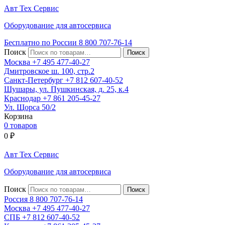
Авт
Тех
Сервис
Оборудование для автосервиса
Бесплатно по России
8 800
707-76-14
Поиск
Москва
+7 495
477-40-27
Дмитровское ш. 100, стр.2
Санкт-Петербург
+7 812
607-40-52
Шушары, ул. Пушкинская, д. 25, к.4
Краснодар
+7 861
205-45-27
Ул. Щорса 50/2
Корзина
0 товаров
0
₽
Авт
Тех
Сервис
Оборудование для автосервиса
Поиск
Россия 8 800
707-76-14
Москва
+7 495
477-40-27
СПБ
+7 812
607-40-52