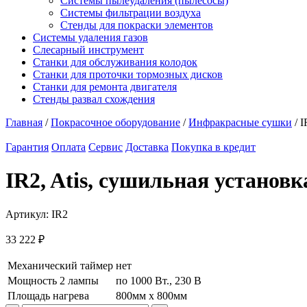
Системы пылеудаления (пылесосы)
Системы фильтрации воздуха
Стенды для покраски элементов
Системы удаления газов
Слесарный инструмент
Станки для обслуживания колодок
Станки для проточки тормозных дисков
Станки для ремонта двигателя
Стенды развал схождения
Главная
/
Покрасочное оборудование
/
Инфракрасные сушки
/ I
Гарантия
Оплата
Сервис
Доставка
Покупка в кредит
IR2, Atis, сушильная установк
Артикул:
IR2
33 222
₽
Механический таймер
нет
Мощность 2 лампы
по 1000 Вт., 230 В
Площадь нагрева
800мм х 800мм