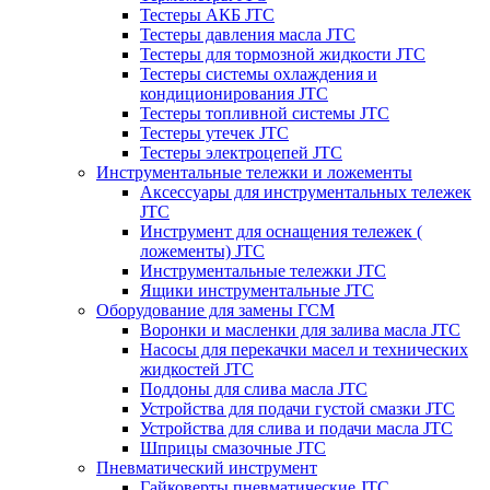
Тестеры АКБ JTC
Тестеры давления масла JTC
Тестеры для тормозной жидкости JTC
Тестеры системы охлаждения и
кондиционирования JTC
Тестеры топливной системы JTC
Тестеры утечек JTC
Тестеры электроцепей JTC
Инструментальные тележки и ложементы
Аксессуары для инструментальных тележек
JTC
Инструмент для оснащения тележек (
ложементы) JTC
Инструментальные тележки JTC
Ящики инструментальные JTC
Оборудование для замены ГСМ
Воронки и масленки для залива масла JTC
Насосы для перекачки масел и технических
жидкостей JTC
Поддоны для слива масла JTC
Устройства для подачи густой смазки JTC
Устройства для слива и подачи масла JTC
Шприцы смазочные JTC
Пневматический инструмент
Гайковерты пневматические JTC