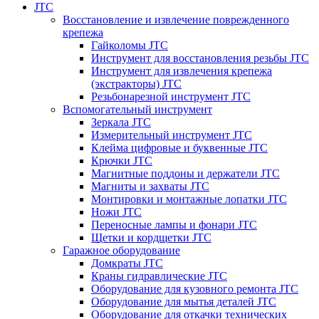
JTC
Восстановление и извлечение поврежденного
крепежа
Гайколомы JTC
Инструмент для восстановления резьбы JTC
Инструмент для извлечения крепежа
(экстракторы) JTC
Резьбонарезной инструмент JTC
Вспомогательный инструмент
Зеркала JTC
Измерительный инструмент JTC
Клейма цифровые и буквенные JTC
Крючки JTC
Магнитные поддоны и держатели JTC
Магниты и захваты JTC
Монтировки и монтажные лопатки JTC
Ножи JTC
Переносные лампы и фонари JTC
Щетки и кордщетки JTC
Гаражное оборудование
Домкраты JTC
Краны гидравлические JTC
Оборудование для кузовного ремонта JTC
Оборудование для мытья деталей JTC
Оборудование для откачки технических