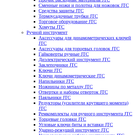
Сменные ножи и полотна для ножовок JTC
Средства защиты JTC
Термоусадочные трубки JTC
Торговое оборудование JTC
Хомуты JTC
Ручной инструмент
Аксессуары для динамометрических ключей
JTC
Аксессуары для торцевых головок JTC
Гайковерты ручные JTC
Диэлектрический инструмент JTC
Заклепочники JTC
Ключи JTC
Ключи динамометрические JTC
Напильники JTC
Ножницы по металлу JTC
Отвертки и наборы отверток JTC
Паяльники JTC
Редукторы (усилители крутящего момента)
JTC
Ремкомплекты для ручного инструмента JTC
Торцевые головки JTC
Угловые ключи биты и вставки JTC
Ударно-режущий инструмент JTC