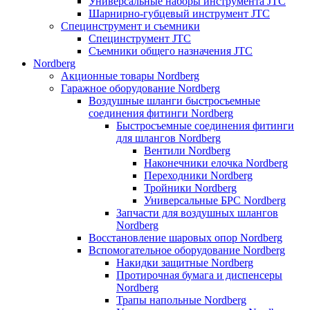
Универсальные наборы инструмента JTC
Шарнирно-губцевый инструмент JTC
Специнструмент и съемники
Специнструмент JTC
Съемники общего назначения JTC
Nordberg
Акционные товары Nordberg
Гаражное оборудование Nordberg
Воздушные шланги быстросъемные
соединения фитинги Nordberg
Быстросъемные соединения фитинги
для шлангов Nordberg
Вентили Nordberg
Наконечники елочка Nordberg
Переходники Nordberg
Тройники Nordberg
Универсальные БРС Nordberg
Запчасти для воздушных шлангов
Nordberg
Восстановление шаровых опор Nordberg
Вспомогательное оборудование Nordberg
Накидки защитные Nordberg
Протирочная бумага и диспенсеры
Nordberg
Трапы напольные Nordberg