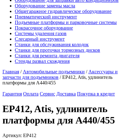
Оборудование для заправки авто кондиционеров
Оборудование замены масла
Общегаражное гидравлическое оборудование
Пневматический инструмент
Подъемные платформы и парковочные системы
Покрасочное оборудование
Системы удаления газов
Слесарный инструмент
Станки для обслуживания колодок
Станки для проточки тормозных дисков
Станки для ремонта двигателя
Стенды развал схождения
Главная
/
Автомобильные подъемники
/
Аксессуары и
запчасти для подъемников
/ EP412, Atis, удлинитель
платформы для A440/455
Гарантия
Оплата
Сервис
Доставка
Покупка в кредит
EP412, Atis, удлинитель
платформы для A440/455
Артикул:
EP412