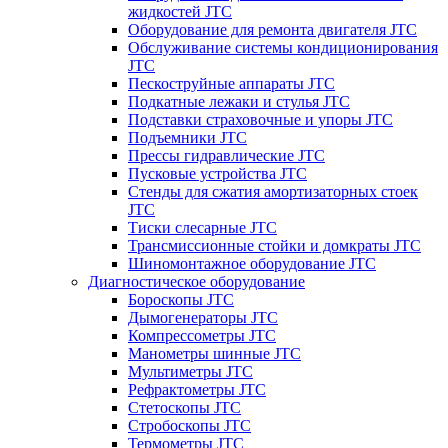
жидкостей JTC
Оборудование для ремонта двигателя JTC
Обслуживание системы кондиционирования
JTC
Пескоструйные аппараты JTC
Подкатные лежаки и стулья JTC
Подставки страховочные и упоры JTC
Подъемники JTC
Прессы гидравлические JTC
Пусковые устройства JTC
Стенды для сжатия амортизаторных стоек
JTC
Тиски слесарные JTC
Трансмиссионные стойки и домкраты JTC
Шиномонтажное оборудование JTC
Диагностическое оборудование
Бороскопы JTC
Дымогенераторы JTC
Компрессометры JTC
Манометры шинные JTC
Мультиметры JTC
Рефрактометры JTC
Стетоскопы JTC
Стробоскопы JTC
Термометры JTC