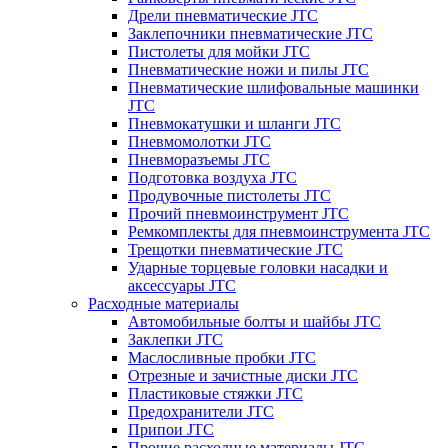
Дрели пневматические JTC
Заклепочники пневматические JTC
Пистолеты для мойки JTC
Пневматические ножи и пилы JTC
Пневматические шлифовальные машинки
JTC
Пневмокатушки и шланги JTC
Пневмомолотки JTC
Пневморазъемы JTC
Подготовка воздуха JTC
Продувочные пистолеты JTC
Прочий пневмоинструмент JTC
Ремкомплекты для пневмоинструмента JTC
Трещотки пневматические JTC
Ударные торцевые головки насадки и
аксессуары JTC
Расходные материалы
Автомобильные болты и шайбы JTC
Заклепки JTC
Маслосливные пробки JTC
Отрезные и зачистные диски JTC
Пластиковые стяжки JTC
Предохранители JTC
Припои JTC
Прочие расходные материалы JTC