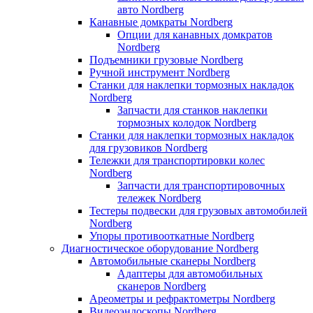
авто Nordberg
Канавные домкраты Nordberg
Опции для канавных домкратов
Nordberg
Подъемники грузовые Nordberg
Ручной инструмент Nordberg
Станки для наклепки тормозных накладок
Nordberg
Запчасти для станков наклепки
тормозных колодок Nordberg
Станки для наклепки тормозных накладок
для грузовиков Nordberg
Тележки для транспортировки колес
Nordberg
Запчасти для транспортировочных
тележек Nordberg
Тестеры подвески для грузовых автомобилей
Nordberg
Упоры противооткатные Nordberg
Диагностическое оборудование Nordberg
Автомобильные сканеры Nordberg
Адаптеры для автомобильных
сканеров Nordberg
Ареометры и рефрактометры Nordberg
Видеоэндоскопы Nordberg