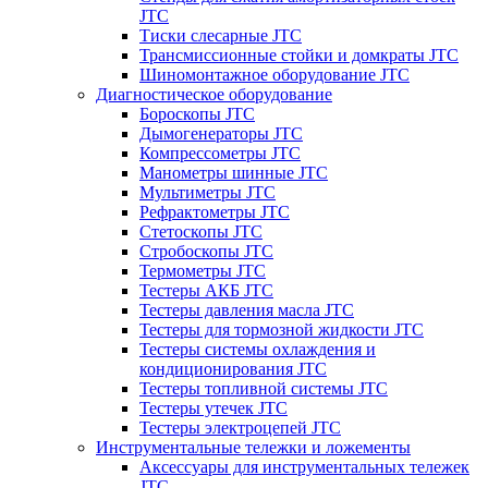
JTC
Тиски слесарные JTC
Трансмиссионные стойки и домкраты JTC
Шиномонтажное оборудование JTC
Диагностическое оборудование
Бороскопы JTC
Дымогенераторы JTC
Компрессометры JTC
Манометры шинные JTC
Мультиметры JTC
Рефрактометры JTC
Стетоскопы JTC
Стробоскопы JTC
Термометры JTC
Тестеры АКБ JTC
Тестеры давления масла JTC
Тестеры для тормозной жидкости JTC
Тестеры системы охлаждения и
кондиционирования JTC
Тестеры топливной системы JTC
Тестеры утечек JTC
Тестеры электроцепей JTC
Инструментальные тележки и ложементы
Аксессуары для инструментальных тележек
JTC