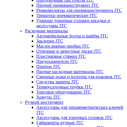
Продувочные пистолеты JTC
Прочий пневмоинструмент JTC
Ремкомплекты для пневмоинструмента JTC
Трещотки пневматические JTC
Ударные торцевые головки насадки и
аксессуары JTC
Расходные материалы
Автомобильные болты и шайбы JTC
Заклепки JTC
Маслосливные пробки JTC
Отрезные и зачистные диски JTC
Пластиковые стяжки JTC
Предохранители JTC
Припои JTC
Прочие расходные материалы JTC
Сменные ножи и полотна для ножовок JTC
Средства защиты JTC
Термоусадочные трубки JTC
Торговое оборудование JTC
Хомуты JTC
Ручной инструмент
Аксессуары для динамометрических ключей
JTC
Аксессуары для торцевых головок JTC
Гайковерты ручные JTC