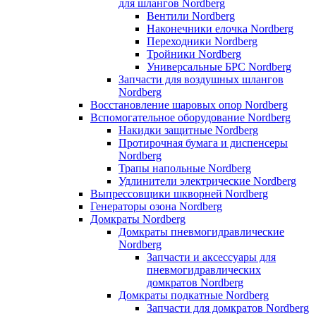
для шлангов Nordberg
Вентили Nordberg
Наконечники елочка Nordberg
Переходники Nordberg
Тройники Nordberg
Универсальные БРС Nordberg
Запчасти для воздушных шлангов
Nordberg
Восстановление шаровых опор Nordberg
Вспомогательное оборудование Nordberg
Накидки защитные Nordberg
Протирочная бумага и диспенсеры
Nordberg
Трапы напольные Nordberg
Удлинители электрические Nordberg
Выпрессовщики шкворней Nordberg
Генераторы озона Nordberg
Домкраты Nordberg
Домкраты пневмогидравлические
Nordberg
Запчасти и аксессуары для
пневмогидравлических
домкратов Nordberg
Домкраты подкатные Nordberg
Запчасти для домкратов Nordberg