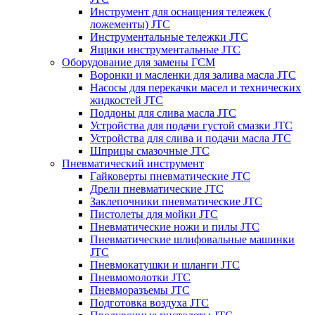
Инструмент для оснащения тележек (
ложементы) JTC
Инструментальные тележки JTC
Ящики инструментальные JTC
Оборудование для замены ГСМ
Воронки и масленки для залива масла JTC
Насосы для перекачки масел и технических
жидкостей JTC
Поддоны для слива масла JTC
Устройства для подачи густой смазки JTC
Устройства для слива и подачи масла JTC
Шприцы смазочные JTC
Пневматический инструмент
Гайковерты пневматические JTC
Дрели пневматические JTC
Заклепочники пневматические JTC
Пистолеты для мойки JTC
Пневматические ножи и пилы JTC
Пневматические шлифовальные машинки
JTC
Пневмокатушки и шланги JTC
Пневмомолотки JTC
Пневморазъемы JTC
Подготовка воздуха JTC