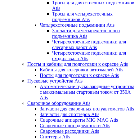
Тросы для двухстоечных подъемников
Atis
Тросы для четырехстоечных
подъемников Atis
Четырехстоечные подъемники Atis
Запчасти для четырехстоечного
подъемника Atis
Четырехстоечные подъемники для
слесарных работ Atis
Четырехстоечные подъемники для
сход-развала Atis
Посты и кабины для подготовки к окраске Atis
Кабины для колеровки автоэмалей Atis
Посты для подготовки к окраске Atis
Пусковые устройства Atis
Автоматические пуско-зарядные устройства
с максимальным стартовым током от 350А
Atis
Сварочное оборудование Atis
Запчасти для сварочных полуавтоматов Atis
Запчасти для споттеров Atis
Сварочные аппараты MIG MAG Atis
Сварочные принадлежности Atis
Сварочные расходники Atis
Споттеры Atis