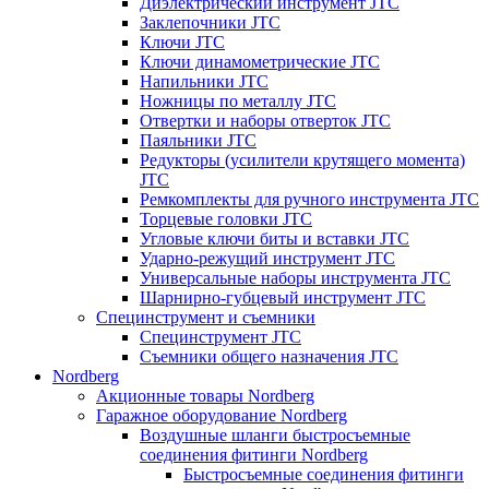
Диэлектрический инструмент JTC
Заклепочники JTC
Ключи JTC
Ключи динамометрические JTC
Напильники JTC
Ножницы по металлу JTC
Отвертки и наборы отверток JTC
Паяльники JTC
Редукторы (усилители крутящего момента)
JTC
Ремкомплекты для ручного инструмента JTC
Торцевые головки JTC
Угловые ключи биты и вставки JTC
Ударно-режущий инструмент JTC
Универсальные наборы инструмента JTC
Шарнирно-губцевый инструмент JTC
Специнструмент и съемники
Специнструмент JTC
Съемники общего назначения JTC
Nordberg
Акционные товары Nordberg
Гаражное оборудование Nordberg
Воздушные шланги быстросъемные
соединения фитинги Nordberg
Быстросъемные соединения фитинги