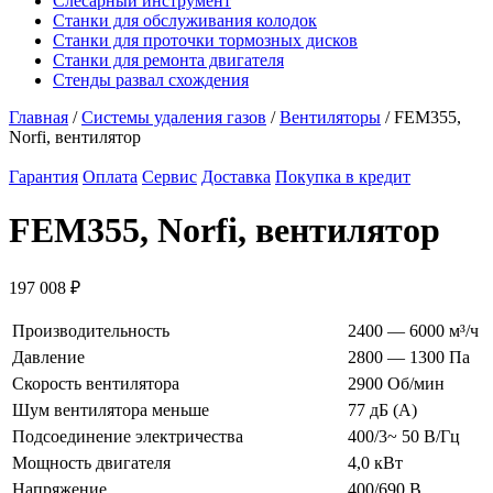
Слесарный инструмент
Станки для обслуживания колодок
Станки для проточки тормозных дисков
Станки для ремонта двигателя
Стенды развал схождения
Главная
/
Системы удаления газов
/
Вентиляторы
/ FEM355,
Norfi, вентилятор
Гарантия
Оплата
Сервис
Доставка
Покупка в кредит
FEM355, Norfi, вентилятор
197 008
₽
Производительность
2400 — 6000 м³/ч
Давление
2800 — 1300 Па
Скорость вентилятора
2900 Oб/мин
Шум вентилятора меньше
77 дБ (А)
Подсоединение электричества
400/3~ 50 В/Гц
Мощность двигателя
4,0 кВт
Напряжение
400/690 В