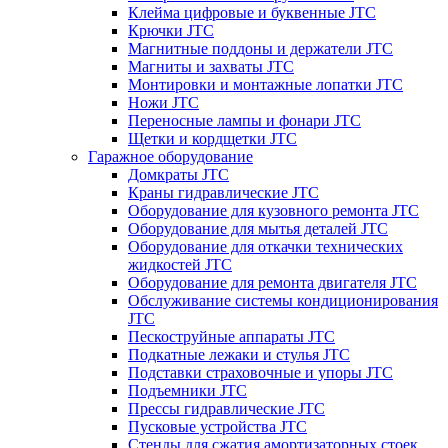
Клейма цифровые и буквенные JTC
Крючки JTC
Магнитные поддоны и держатели JTC
Магниты и захваты JTC
Монтировки и монтажные лопатки JTC
Ножи JTC
Переносные лампы и фонари JTC
Щетки и кордщетки JTC
Гаражное оборудование
Домкраты JTC
Краны гидравлические JTC
Оборудование для кузовного ремонта JTC
Оборудование для мытья деталей JTC
Оборудование для откачки технических
жидкостей JTC
Оборудование для ремонта двигателя JTC
Обслуживание системы кондиционирования
JTC
Пескоструйные аппараты JTC
Подкатные лежаки и стулья JTC
Подставки страховочные и упоры JTC
Подъемники JTC
Прессы гидравлические JTC
Пусковые устройства JTC
Стенды для сжатия амортизаторных стоек