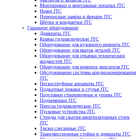
Монтировки и монтажные лопатки JTC
Ножи JTC
Переносные лампы и фонари JTC
Щетки и кордщетки JTC
Гаражное оборудование
Домкраты JTC
Краны гидравлические JTC
Оборудование для кузовного ремонта JTC
Оборудование для мытья деталей JTC
Оборудование для откачки технических
жидкостей JTC
Оборудование для ремонта двигателя JTC
Обслуживание системы кондиционирования
JTC
Пескоструйные аппараты JTC
Подкатные лежаки и стулья JTC
Подставки страховочные и упоры JTC
Подъемники JTC
Прессы гидравлические JTC
Пусковые устройства JTC
Стенды для сжатия амортизаторных стоек
JTC
Тиски слесарные JTC
Трансмиссионные стойки и домкраты JTC