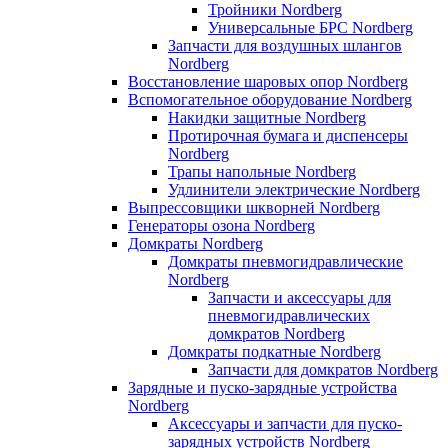
Тройники Nordberg
Универсальные БРС Nordberg
Запчасти для воздушных шлангов
Nordberg
Восстановление шаровых опор Nordberg
Вспомогательное оборудование Nordberg
Накидки защитные Nordberg
Протирочная бумага и диспенсеры
Nordberg
Трапы напольные Nordberg
Удлинители электрические Nordberg
Выпрессовщики шкворней Nordberg
Генераторы озона Nordberg
Домкраты Nordberg
Домкраты пневмогидравлические
Nordberg
Запчасти и аксессуары для
пневмогидравлических
домкратов Nordberg
Домкраты подкатные Nordberg
Запчасти для домкратов Nordberg
Зарядные и пуско-зарядные устройства
Nordberg
Аксессуары и запчасти для пуско-
зарядных устройств Nordberg