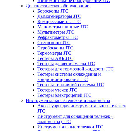
Шиномонтажное оборудование JTC
Диагностическое оборудование
Бороскопы JTC
Дымогенераторы JTC
Компрессометры JTC
Манометры шинные JTC
Мультиметры JTC
Рефрактометры JTC
Стетоскопы JTC
Стробоскопы JTC
Термометры JTC
Тестеры АКБ JTC
Тестеры давления масла JTC
Тестеры для тормозной жидкости JTC
Тестеры системы охлаждения и
кондиционирования JTC
Тестеры топливной системы JTC
Тестеры утечек JTC
Тестеры электроцепей JTC
Инструментальные тележки и ложементы
Аксессуары для инструментальных тележек
JTC
Инструмент для оснащения тележек (
ложементы) JTC
Инструментальные тележки JTC