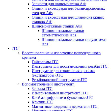
Запчасти для шиномонтажа Atis
Опции и аксессуары для балансировочных
стендов Atis
Опции и аксессуары для шиномонтажных
станков Atis
Шиномонтажные станки Atis
Шиномонтажные станки
автоматические Atis
Шиномонтажные станки полуавтомат
Atis
JTC
Восстановление и извлечение поврежденного
крепежа
Гайколомы JTC
Инструмент для восстановления резьбы JTC
Инструмент для извлечения крепежа
(экстракторы) JTC
Резьбонарезной инструмент JTC
Вспомогательный инструмент
Зеркала JTC
Измерительный инструмент JTC
Клейма цифровые и буквенные JTC
Крючки JTC
Магнитные поддоны и держатели JTC
Магниты и захваты JTC