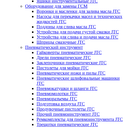
Ящики инструментальные JTC
Оборудование для замены ГСМ
Воронки и масленки для залива масла JTC
Насосы для перекачки масел и технических
жидкостей JTC
Поддоны для слива масла JTC
Устройства для подачи густой смазки JTC
Устройства для слива и подачи масла JTC
Шприцы смазочные JTC
Пневматический инструмент
Гайковерты пневматические JTC
Дрели пневматические JTC
Заклепочники пневматические JTC
Пистолеты для мойки JTC
Пневматические ножи и пилы JTC
Пневматические шлифовальные машинки
JTC
Пневмокатушки и шланги JTC
Пневмомолотки JTC
Пневморазъемы JTC
Подготовка воздуха JTC
Продувочные пистолеты JTC
Прочий пневмоинструмент JTC
Ремкомплекты для пневмоинструмента JTC
Трещотки пневматические JTC