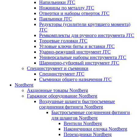
Напильники JTC
Ножницы по металлу JTC
Отвертки и наборы отверток JTC
Паяльники JTC
Редукторы (усилители крутящего момента)
JTC
Ремкомплекты для ручного инструмента JTC
Торцевые головки JTC
Угловые ключи биты и вставки JTC
Ударно-режущий инструмент JTC
Универсальные наборы инструмента JTC
Шарнирно-губцевый инструмент JTC
Специнструмент и съемники
Специнструмент JTC
Съемники общего назначения JTC
Nordberg
Акционные товары Nordberg
Гаражное оборудование Nordberg
Воздушные шланги быстросъемные
соединения фитинги Nordberg
Быстросъемные соединения фитинги
для шлангов Nordberg
Вентили Nordberg
Наконечники елочка Nordberg
Переходники Nordberg