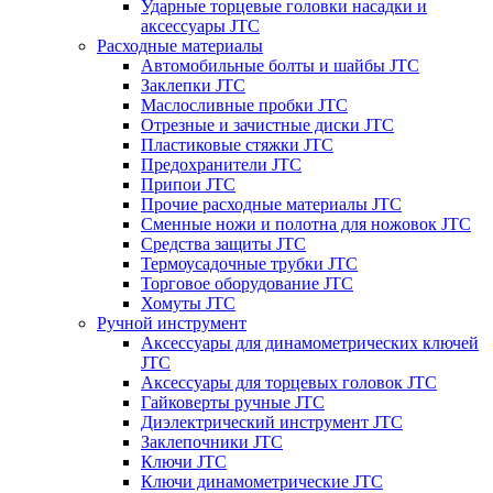
Ударные торцевые головки насадки и
аксессуары JTC
Расходные материалы
Автомобильные болты и шайбы JTC
Заклепки JTC
Маслосливные пробки JTC
Отрезные и зачистные диски JTC
Пластиковые стяжки JTC
Предохранители JTC
Припои JTC
Прочие расходные материалы JTC
Сменные ножи и полотна для ножовок JTC
Средства защиты JTC
Термоусадочные трубки JTC
Торговое оборудование JTC
Хомуты JTC
Ручной инструмент
Аксессуары для динамометрических ключей
JTC
Аксессуары для торцевых головок JTC
Гайковерты ручные JTC
Диэлектрический инструмент JTC
Заклепочники JTC
Ключи JTC
Ключи динамометрические JTC