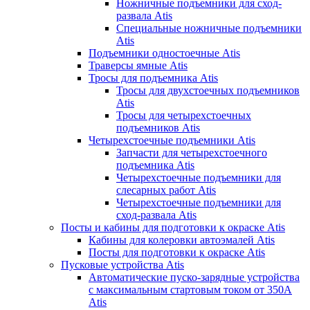
Ножничные подъемники для сход-
развала Atis
Специальные ножничные подъемники
Atis
Подъемники одностоечные Atis
Траверсы ямные Atis
Тросы для подъемника Atis
Тросы для двухстоечных подъемников
Atis
Тросы для четырехстоечных
подъемников Atis
Четырехстоечные подъемники Atis
Запчасти для четырехстоечного
подъемника Atis
Четырехстоечные подъемники для
слесарных работ Atis
Четырехстоечные подъемники для
сход-развала Atis
Посты и кабины для подготовки к окраске Atis
Кабины для колеровки автоэмалей Atis
Посты для подготовки к окраске Atis
Пусковые устройства Atis
Автоматические пуско-зарядные устройства
с максимальным стартовым током от 350А
Atis