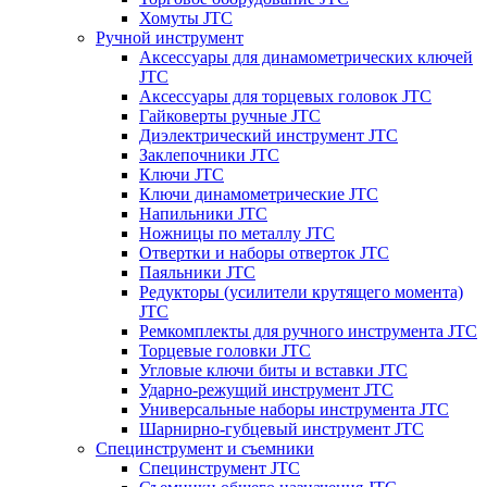
Хомуты JTC
Ручной инструмент
Аксессуары для динамометрических ключей
JTC
Аксессуары для торцевых головок JTC
Гайковерты ручные JTC
Диэлектрический инструмент JTC
Заклепочники JTC
Ключи JTC
Ключи динамометрические JTC
Напильники JTC
Ножницы по металлу JTC
Отвертки и наборы отверток JTC
Паяльники JTC
Редукторы (усилители крутящего момента)
JTC
Ремкомплекты для ручного инструмента JTC
Торцевые головки JTC
Угловые ключи биты и вставки JTC
Ударно-режущий инструмент JTC
Универсальные наборы инструмента JTC
Шарнирно-губцевый инструмент JTC
Специнструмент и съемники
Специнструмент JTC