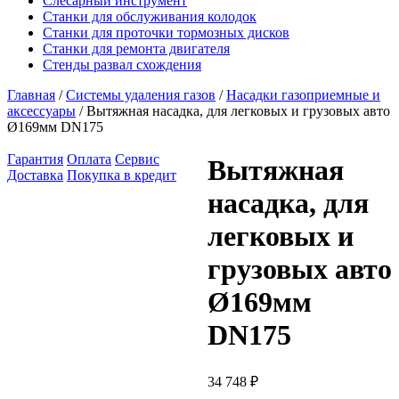
Слесарный инструмент
Станки для обслуживания колодок
Станки для проточки тормозных дисков
Станки для ремонта двигателя
Стенды развал схождения
Главная
/
Системы удаления газов
/
Насадки газоприемные и
аксессуары
/ Вытяжная насадка, для легковых и грузовых авто
Ø169мм DN175
Гарантия
Оплата
Сервис
Вытяжная
Доставка
Покупка в кредит
насадка, для
легковых и
грузовых авто
Ø169мм
DN175
34 748
₽