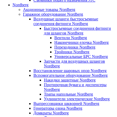
Съемники общего назначения JTC
Nordberg
Акционные товары Nordberg
Гаражное оборудование Nordberg
Воздушные шланги быстросъемные
соединения фитинги Nordberg
Быстросъемные соединения фитинги
для шлангов Nordberg
Вентили Nordberg
Наконечники елочка Nordberg
Переходники Nordberg
Тройники Nordberg
Универсальные БРС Nordberg
Запчасти для воздушных шлангов
Nordberg
Восстановление шаровых опор Nordberg
Вспомогательное оборудование Nordberg
Накидки защитные Nordberg
Протирочная бумага и диспенсеры
Nordberg
Трапы напольные Nordberg
Удлинители электрические Nordberg
Выпрессовщики шкворней Nordberg
Генераторы озона Nordberg
Домкраты Nordberg