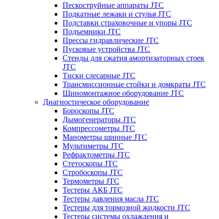
Пескоструйные аппараты JTC
Подкатные лежаки и стулья JTC
Подставки страховочные и упоры JTC
Подъемники JTC
Прессы гидравлические JTC
Пусковые устройства JTC
Стенды для сжатия амортизаторных стоек
JTC
Тиски слесарные JTC
Трансмиссионные стойки и домкраты JTC
Шиномонтажное оборудование JTC
Диагностическое оборудование
Бороскопы JTC
Дымогенераторы JTC
Компрессометры JTC
Манометры шинные JTC
Мультиметры JTC
Рефрактометры JTC
Стетоскопы JTC
Стробоскопы JTC
Термометры JTC
Тестеры АКБ JTC
Тестеры давления масла JTC
Тестеры для тормозной жидкости JTC
Тестеры системы охлаждения и