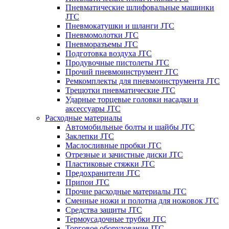
Пневматические шлифовальные машинки
JTC
Пневмокатушки и шланги JTC
Пневмомолотки JTC
Пневморазъемы JTC
Подготовка воздуха JTC
Продувочные пистолеты JTC
Прочий пневмоинструмент JTC
Ремкомплекты для пневмоинструмента JTC
Трещотки пневматические JTC
Ударные торцевые головки насадки и
аксессуары JTC
Расходные материалы
Автомобильные болты и шайбы JTC
Заклепки JTC
Маслосливные пробки JTC
Отрезные и зачистные диски JTC
Пластиковые стяжки JTC
Предохранители JTC
Припои JTC
Прочие расходные материалы JTC
Сменные ножи и полотна для ножовок JTC
Средства защиты JTC
Термоусадочные трубки JTC
Торговое оборудование JTC