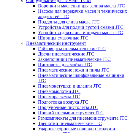
Оборудование для замены ГСМ
Воронки и масленки для залива масла JTC
Насосы для перекачки масел и технических
жидкостей JTC
Поддоны для слива масла JTC
Устройства для подачи густой смазки JTC
Устройства для слива и подачи масла JTC
Шприцы смазочные JTC
Пневматический инструмент
Гайковерты пневматические JTC
Дрели пневматические JTC
Заклепочники пневматические JTC
Пистолеты для мойки JTC
Пневматические ножи и пилы JTC
Пневматические шлифовальные машинки
JTC
Пневмокатушки и шланги JTC
Пневмомолотки JTC
Пневморазъемы JTC
Подготовка воздуха JTC
Продувочные пистолеты JTC
Прочий пневмоинструмент JTC
Ремкомплекты для пневмоинструмента JTC
Трещотки пневматические JTC
Ударные торцевые головки насадки и