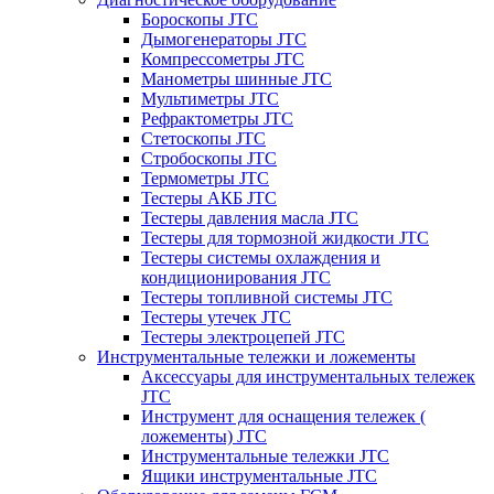
Бороскопы JTC
Дымогенераторы JTC
Компрессометры JTC
Манометры шинные JTC
Мультиметры JTC
Рефрактометры JTC
Стетоскопы JTC
Стробоскопы JTC
Термометры JTC
Тестеры АКБ JTC
Тестеры давления масла JTC
Тестеры для тормозной жидкости JTC
Тестеры системы охлаждения и
кондиционирования JTC
Тестеры топливной системы JTC
Тестеры утечек JTC
Тестеры электроцепей JTC
Инструментальные тележки и ложементы
Аксессуары для инструментальных тележек
JTC
Инструмент для оснащения тележек (
ложементы) JTC
Инструментальные тележки JTC
Ящики инструментальные JTC