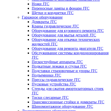
Ножи JTC
Переносные лампы и фонари JTC
Щетки и кордщетки JTC
Гаражное оборудование
Домкраты JTC
Краны гидравлические JTC
Оборудование для кузовного ремонта JTC
Оборудование для мытья деталей JTC
Оборудование для откачки технических
жидкостей JTC
Оборудование для ремонта двигателя JTC
Обслуживание системы кондиционирования
JTC
Пескоструйные аппараты JTC
Подкатные лежаки и стулья JTC
Подставки страховочные и упоры JTC
Подъемники JTC
Прессы гидравлические JTC
Пусковые устройства JTC
Стенды для сжатия амортизаторных стоек
JTC
Тиски слесарные JTC
Трансмиссионные стойки и домкраты JTC
Шиномонтажное оборудование JTC
Диагностическое оборудование