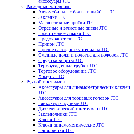
аксессуары JTC
Расходные материалы
Автомобильные болты и шайбы JTC
Заклепки JTC
Маслосливные пробки JTC
Отрезные и зачистные диски JTC
Пластиковые стяжки JTC
Предохранители JTC
Припои JTC
Прочие расходные материалы JTC
Сменные ножи и полотна для ножовок JTC
Средства защиты JTC
Термоусадочные трубки JTC
Торговое оборудование JTC
Хомуты JTC
Ручной инструмент
Аксессуары для динамометрических ключей
JTC
Аксессуары для торцевых головок JTC
Гайковерты ручные JTC
Диэлектрический инструмент JTC
Заклепочники JTC
Ключи JTC
Ключи динамометрические JTC
Напильники JTC