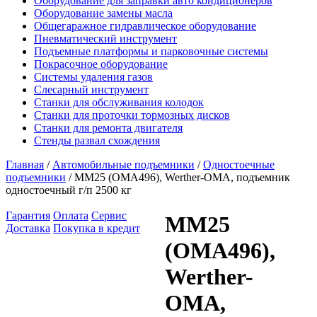
Оборудование для заправки авто кондиционеров
Оборудование замены масла
Общегаражное гидравлическое оборудование
Пневматический инструмент
Подъемные платформы и парковочные системы
Покрасочное оборудование
Системы удаления газов
Слесарный инструмент
Станки для обслуживания колодок
Станки для проточки тормозных дисков
Станки для ремонта двигателя
Стенды развал схождения
Главная
/
Автомобильные подъемники
/
Одностоечные
подъемники
/ MM25 (OMA496), Werther-OMA, подъемник
одностоечный г/п 2500 кг
Гарантия
Оплата
Сервис
MM25
Доставка
Покупка в кредит
(OMA496),
Werther-
OMA,