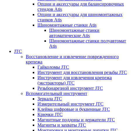
Опции и аксессуары для балансировочных
стендов Atis
Опции и аксессуары для шиномонтажных
станков Atis
Шиномонтажные станки Atis
Шиномонтажные станки
автоматические Atis
Шиномонтажные станки полуавтомат
Atis
JTC
Восстановление и извлечение поврежденного
крепежа
Гайколомы JTC
Инструмент для восстановления резьбы JTC
Инструмент для извлечения крепежа
(экстракторы) JTC
Резьбонарезной инструмент JTC
Вспомогательный инструмент
Зеркала JTC
Измерительный инструмент JTC
Клейма цифровые и буквенные JTC
Крючки JTC
Магнитные поддоны и держатели JTC
Магниты и захваты JTC
Монтировки и монтажные лопатки JTC