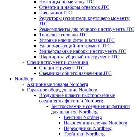
Ножницы по металлу JTC
Отвертки и наборы отверток JTC
Паяльники JTC
Редукторы (усилители крутящего момента)
JTC
Ремкомплекты для ручного инструмента JTC
Торцевые головки JTC
Угловые ключи биты и вставки JTC
Ударно-режущий инструмент JTC
Универсальные наборы инструмента JTC
Шарнирно-губцевый инструмент JTC
Специнструмент и съемники
Специнструмент JTC
Съемники общего назначения JTC
Nordberg
Акционные товары Nordberg
Гаражное оборудование Nordberg
Воздушные шланги быстросъемные
соединения фитинги Nordberg
Быстросъемные соединения фитинги
для шлангов Nordberg
Вентили Nordberg
Наконечники елочка Nordberg
Переходники Nordberg
Тройники Nordberg