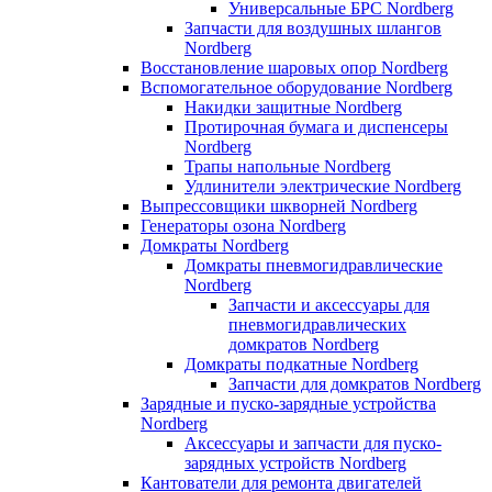
Универсальные БРС Nordberg
Запчасти для воздушных шлангов
Nordberg
Восстановление шаровых опор Nordberg
Вспомогательное оборудование Nordberg
Накидки защитные Nordberg
Протирочная бумага и диспенсеры
Nordberg
Трапы напольные Nordberg
Удлинители электрические Nordberg
Выпрессовщики шкворней Nordberg
Генераторы озона Nordberg
Домкраты Nordberg
Домкраты пневмогидравлические
Nordberg
Запчасти и аксессуары для
пневмогидравлических
домкратов Nordberg
Домкраты подкатные Nordberg
Запчасти для домкратов Nordberg
Зарядные и пуско-зарядные устройства
Nordberg
Аксессуары и запчасти для пуско-
зарядных устройств Nordberg
Кантователи для ремонта двигателей