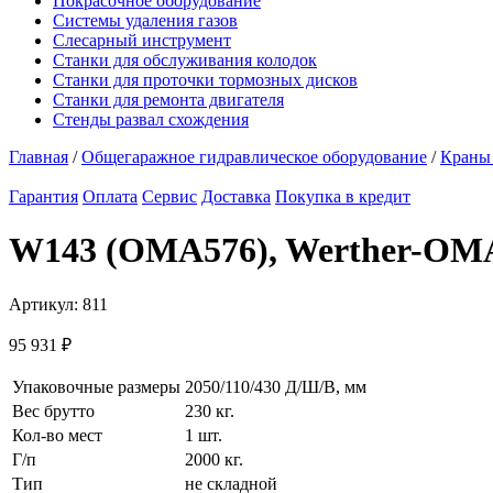
Покрасочное оборудование
Системы удаления газов
Слесарный инструмент
Станки для обслуживания колодок
Станки для проточки тормозных дисков
Станки для ремонта двигателя
Стенды развал схождения
Главная
/
Общегаражное гидравлическое оборудование
/
Краны
Гарантия
Оплата
Сервис
Доставка
Покупка в кредит
W143 (OMA576), Werther-OMA,
Артикул:
811
95 931
₽
Упаковочные размеры
2050/110/430 Д/Ш/В, мм
Вес брутто
230 кг.
Кол-во мест
1 шт.
Г/п
2000 кг.
Тип
не складной