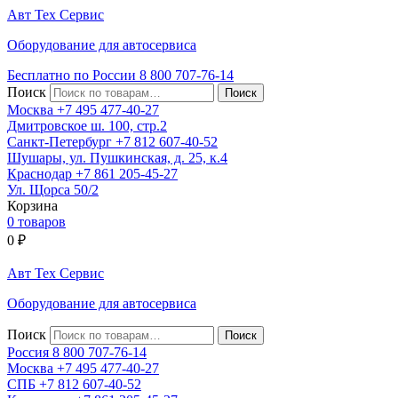
Авт
Тех
Сервис
Оборудование для автосервиса
Бесплатно по России
8 800
707-76-14
Поиск
Москва
+7 495
477-40-27
Дмитровское ш. 100, стр.2
Санкт-Петербург
+7 812
607-40-52
Шушары, ул. Пушкинская, д. 25, к.4
Краснодар
+7 861
205-45-27
Ул. Щорса 50/2
Корзина
0 товаров
0
₽
Авт
Тех
Сервис
Оборудование для автосервиса
Поиск
Россия 8 800
707-76-14
Москва
+7 495
477-40-27
СПБ
+7 812
607-40-52