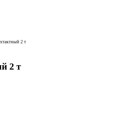
хтактный 2 т
й 2 т