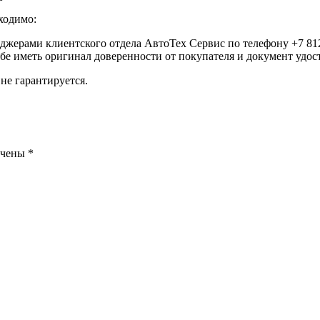
ходимо:
еджерами клиентского отдела АвтоТех Сервис по телефону +7 812
ебе иметь оригинал доверенности от покупателя и документ удо
не гарантируется.
ечены
*