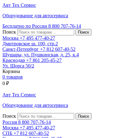
Авт
Тех
Сервис
Оборудование для автосервиса
Бесплатно по России
8 800
707-76-14
Поиск
Москва
+7 495
477-40-27
Дмитровское ш. 100, стр.2
Санкт-Петербург
+7 812
607-40-52
Шушары, ул. Пушкинская, д. 25, к.4
Краснодар
+7 861
205-45-27
Ул. Щорса 50/2
Корзина
0 товаров
0
₽
Авт
Тех
Сервис
Оборудование для автосервиса
Поиск
Россия 8 800
707-76-14
Москва
+7 495
477-40-27
СПБ
+7 812
607-40-52