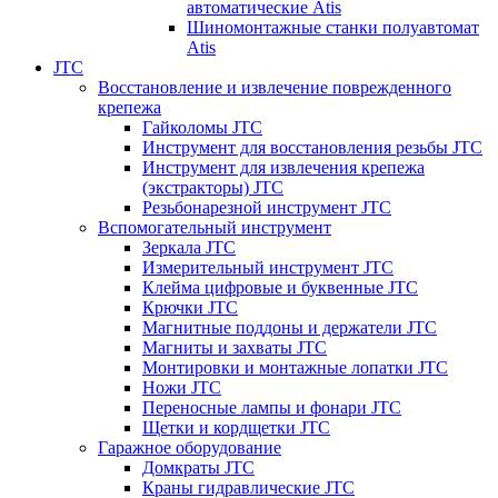
автоматические Atis
Шиномонтажные станки полуавтомат
Atis
JTC
Восстановление и извлечение поврежденного
крепежа
Гайколомы JTC
Инструмент для восстановления резьбы JTC
Инструмент для извлечения крепежа
(экстракторы) JTC
Резьбонарезной инструмент JTC
Вспомогательный инструмент
Зеркала JTC
Измерительный инструмент JTC
Клейма цифровые и буквенные JTC
Крючки JTC
Магнитные поддоны и держатели JTC
Магниты и захваты JTC
Монтировки и монтажные лопатки JTC
Ножи JTC
Переносные лампы и фонари JTC
Щетки и кордщетки JTC
Гаражное оборудование
Домкраты JTC
Краны гидравлические JTC