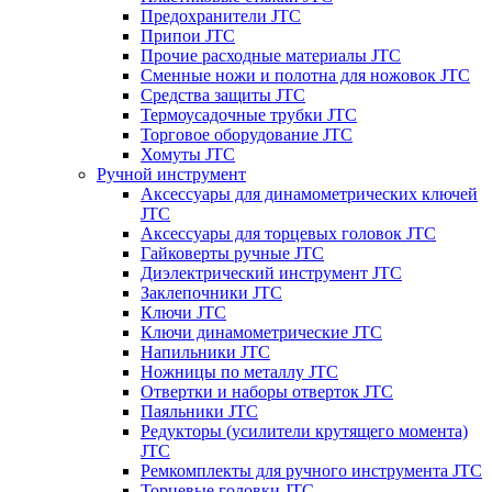
Предохранители JTC
Припои JTC
Прочие расходные материалы JTC
Сменные ножи и полотна для ножовок JTC
Средства защиты JTC
Термоусадочные трубки JTC
Торговое оборудование JTC
Хомуты JTC
Ручной инструмент
Аксессуары для динамометрических ключей
JTC
Аксессуары для торцевых головок JTC
Гайковерты ручные JTC
Диэлектрический инструмент JTC
Заклепочники JTC
Ключи JTC
Ключи динамометрические JTC
Напильники JTC
Ножницы по металлу JTC
Отвертки и наборы отверток JTC
Паяльники JTC
Редукторы (усилители крутящего момента)
JTC
Ремкомплекты для ручного инструмента JTC
Торцевые головки JTC