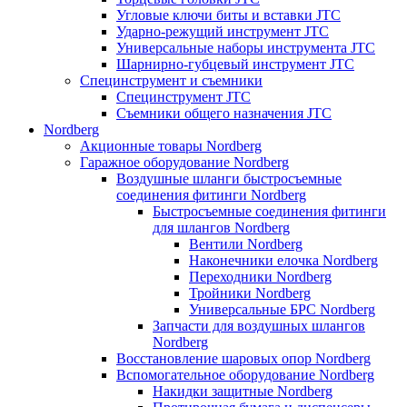
Угловые ключи биты и вставки JTC
Ударно-режущий инструмент JTC
Универсальные наборы инструмента JTC
Шарнирно-губцевый инструмент JTC
Специнструмент и съемники
Специнструмент JTC
Съемники общего назначения JTC
Nordberg
Акционные товары Nordberg
Гаражное оборудование Nordberg
Воздушные шланги быстросъемные
соединения фитинги Nordberg
Быстросъемные соединения фитинги
для шлангов Nordberg
Вентили Nordberg
Наконечники елочка Nordberg
Переходники Nordberg
Тройники Nordberg
Универсальные БРС Nordberg
Запчасти для воздушных шлангов
Nordberg
Восстановление шаровых опор Nordberg
Вспомогательное оборудование Nordberg
Накидки защитные Nordberg