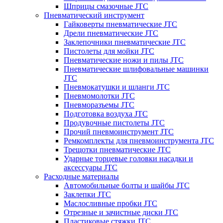
Шприцы смазочные JTC
Пневматический инструмент
Гайковерты пневматические JTC
Дрели пневматические JTC
Заклепочники пневматические JTC
Пистолеты для мойки JTC
Пневматические ножи и пилы JTC
Пневматические шлифовальные машинки
JTC
Пневмокатушки и шланги JTC
Пневмомолотки JTC
Пневморазъемы JTC
Подготовка воздуха JTC
Продувочные пистолеты JTC
Прочий пневмоинструмент JTC
Ремкомплекты для пневмоинструмента JTC
Трещотки пневматические JTC
Ударные торцевые головки насадки и
аксессуары JTC
Расходные материалы
Автомобильные болты и шайбы JTC
Заклепки JTC
Маслосливные пробки JTC
Отрезные и зачистные диски JTC
Пластиковые стяжки JTC