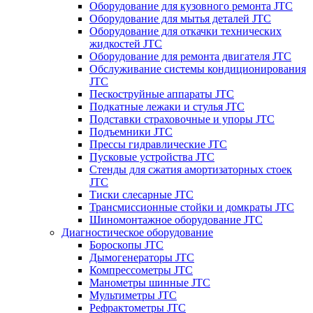
Оборудование для кузовного ремонта JTC
Оборудование для мытья деталей JTC
Оборудование для откачки технических
жидкостей JTC
Оборудование для ремонта двигателя JTC
Обслуживание системы кондиционирования
JTC
Пескоструйные аппараты JTC
Подкатные лежаки и стулья JTC
Подставки страховочные и упоры JTC
Подъемники JTC
Прессы гидравлические JTC
Пусковые устройства JTC
Стенды для сжатия амортизаторных стоек
JTC
Тиски слесарные JTC
Трансмиссионные стойки и домкраты JTC
Шиномонтажное оборудование JTC
Диагностическое оборудование
Бороскопы JTC
Дымогенераторы JTC
Компрессометры JTC
Манометры шинные JTC
Мультиметры JTC
Рефрактометры JTC