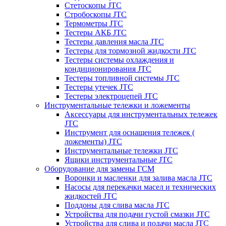
Стетоскопы JTC
Стробоскопы JTC
Термометры JTC
Тестеры АКБ JTC
Тестеры давления масла JTC
Тестеры для тормозной жидкости JTC
Тестеры системы охлаждения и
кондиционирования JTC
Тестеры топливной системы JTC
Тестеры утечек JTC
Тестеры электроцепей JTC
Инструментальные тележки и ложементы
Аксессуары для инструментальных тележек
JTC
Инструмент для оснащения тележек (
ложементы) JTC
Инструментальные тележки JTC
Ящики инструментальные JTC
Оборудование для замены ГСМ
Воронки и масленки для залива масла JTC
Насосы для перекачки масел и технических
жидкостей JTC
Поддоны для слива масла JTC
Устройства для подачи густой смазки JTC
Устройства для слива и подачи масла JTC