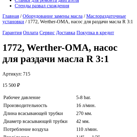
Станки для ремонта двигателя
Стенды развал схождения
Главная
/
Оборудование замены масла
/
Маслораздаточные
установки
/ 1772, Werther-OMA, насос для раздачи масла R 3:1
Гарантия
Оплата
Сервис
Доставка
Покупка в кредит
1772, Werther-OMA, насос
для раздачи масла R 3:1
Артикул:
715
15 500
₽
Рабочее давление
5-8 bar.
Производительность
16 л/мин.
Длина всасывающей трубки
270 мм.
Диаметр всасывающей трубки
42 мм.
Потребление воздуха
110 л/мин.