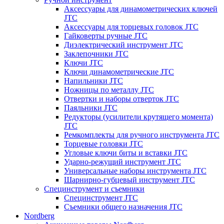
Аксессуары для динамометрических ключей
JTC
Аксессуары для торцевых головок JTC
Гайковерты ручные JTC
Диэлектрический инструмент JTC
Заклепочники JTC
Ключи JTC
Ключи динамометрические JTC
Напильники JTC
Ножницы по металлу JTC
Отвертки и наборы отверток JTC
Паяльники JTC
Редукторы (усилители крутящего момента)
JTC
Ремкомплекты для ручного инструмента JTC
Торцевые головки JTC
Угловые ключи биты и вставки JTC
Ударно-режущий инструмент JTC
Универсальные наборы инструмента JTC
Шарнирно-губцевый инструмент JTC
Специнструмент и съемники
Специнструмент JTC
Съемники общего назначения JTC
Nordberg