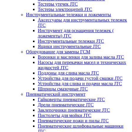
Тестеры утечек JTC
Тестеры электроцепей JTC
Инструментальные тележки и ложементы
Аксессуары для инструментальных тележек
JTC
Инструмент для оснащения тележек (
ложементы) JTC
Инструментальные тележки JTC
Ящики инструментальные JTC
Оборудование для замены ГСМ
Воронки и масленки для залива масла JTC
Насосы для перекачки масел и технических
жидкостей JTC
Поддоны для слива масла JTC
Устройства для подачи густой смазки JTC
Устройства для слива и подачи масла JTC
Шприцы смазочные JTC
Пневматический инструмент
Гайковерты пневматические JTC
Дрели пневматические JTC
Заклепочники пневматические JTC
Пистолеты для мойки JTC
Пневматические ножи и пилы JTC
Пневматические шлифовальные машинки
JTC