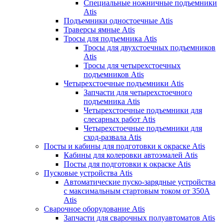
Специальные ножничные подъемники
Atis
Подъемники одностоечные Atis
Траверсы ямные Atis
Тросы для подъемника Atis
Тросы для двухстоечных подъемников
Atis
Тросы для четырехстоечных
подъемников Atis
Четырехстоечные подъемники Atis
Запчасти для четырехстоечного
подъемника Atis
Четырехстоечные подъемники для
слесарных работ Atis
Четырехстоечные подъемники для
сход-развала Atis
Посты и кабины для подготовки к окраске Atis
Кабины для колеровки автоэмалей Atis
Посты для подготовки к окраске Atis
Пусковые устройства Atis
Автоматические пуско-зарядные устройства
с максимальным стартовым током от 350А
Atis
Сварочное оборудование Atis
Запчасти для сварочных полуавтоматов Atis