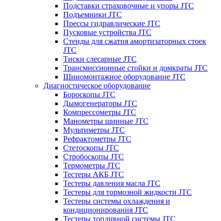
Подставки страховочные и упоры JTC
Подъемники JTC
Прессы гидравлические JTC
Пусковые устройства JTC
Стенды для сжатия амортизаторных стоек
JTC
Тиски слесарные JTC
Трансмиссионные стойки и домкраты JTC
Шиномонтажное оборудование JTC
Диагностическое оборудование
Бороскопы JTC
Дымогенераторы JTC
Компрессометры JTC
Манометры шинные JTC
Мультиметры JTC
Рефрактометры JTC
Стетоскопы JTC
Стробоскопы JTC
Термометры JTC
Тестеры АКБ JTC
Тестеры давления масла JTC
Тестеры для тормозной жидкости JTC
Тестеры системы охлаждения и
кондиционирования JTC
Тестеры топливной системы JTC