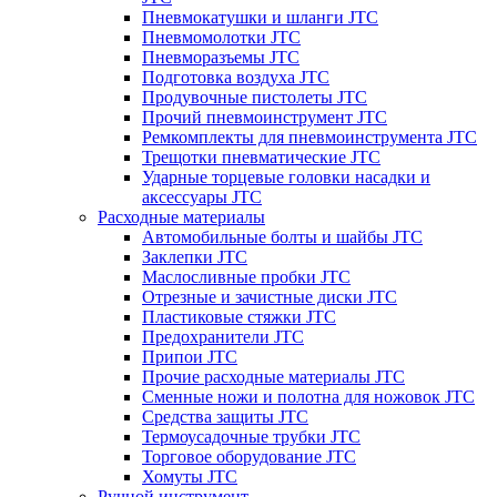
Пневмокатушки и шланги JTC
Пневмомолотки JTC
Пневморазъемы JTC
Подготовка воздуха JTC
Продувочные пистолеты JTC
Прочий пневмоинструмент JTC
Ремкомплекты для пневмоинструмента JTC
Трещотки пневматические JTC
Ударные торцевые головки насадки и
аксессуары JTC
Расходные материалы
Автомобильные болты и шайбы JTC
Заклепки JTC
Маслосливные пробки JTC
Отрезные и зачистные диски JTC
Пластиковые стяжки JTC
Предохранители JTC
Припои JTC
Прочие расходные материалы JTC
Сменные ножи и полотна для ножовок JTC
Средства защиты JTC
Термоусадочные трубки JTC
Торговое оборудование JTC
Хомуты JTC
Ручной инструмент