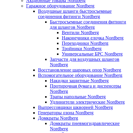
Акционные товары Nordberg
Гаражное оборудование Nordberg
Воздушные шланги быстросъемные
соединения фитинги Nordberg
Быстросъемные соединения фитинги
для шлангов Nordberg
Вентили Nordberg
Наконечники елочка Nordberg
Переходники Nordberg
Тройники Nordberg
Универсальные БРС Nordberg
Запчасти для воздушных шлангов
Nordberg
Восстановление шаровых опор Nordberg
Вспомогательное оборудование Nordberg
Накидки защитные Nordberg
Протирочная бумага и диспенсеры
Nordberg
Трапы напольные Nordberg
Удлинители электрические Nordberg
Выпрессовщики шкворней Nordberg
Генераторы озона Nordberg
Домкраты Nordberg
Домкраты пневмогидравлические
Nordberg