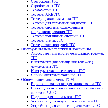
Стетоскопы JTC
Стробоскопы JTC
Термометры JTC
Тестеры АКБ JTC
Тестеры давления масла JTC
Тестеры для тормозной жидкости JTC
Тестеры системы охлаждения и
кондиционирования JTC
Тестеры топливной системы JTC
Тестеры утечек JTC
Тестеры электроцепей JTC
Инструментальные тележки и ложементы
Аксессуары для инструментальных тележек
JTC
Инструмент для оснащения тележек (
ложементы) JTC
Инструментальные тележки JTC
Ящики инструментальные JTC
Оборудование для замены ГСМ
Воронки и масленки для залива масла JTC
Насосы для перекачки масел и технических
жидкостей JTC
Поддоны для слива масла JTC
Устройства для подачи густой смазки JTC
Устройства для слива и подачи масла JTC