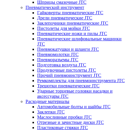
Шприцы смазочные JTC
Пневматический инструмент
Гайковерты пневматические JTC
Дрели пневматические JTC
Заклепочники пневматические JTC
Пистолеты для мойки JTC
Пневматические ножи и пилы JTC
Пневматические шлифовальные машинки
JTC
Пневмокатушки и шланги JTC
Пневмомолотки JTC
Пневморазъемы JTC
Подготовка воздуха JTC
Продувочные пистолеты JTC
Прочий пневмоинструмент JTC
Ремкомплекты для пневмоинструмента JTC
Трещотки пневматические JTC
Ударные торцевые головки насадки и
аксессуары JTC
Расходные материалы
Автомобильные болты и шайбы JTC
Заклепки JTC
Маслосливные пробки JTC
Отрезные и зачистные диски JTC
Пластиковые стяжки JTC