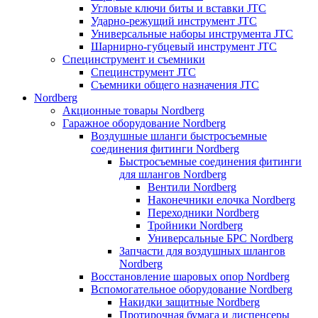
Угловые ключи биты и вставки JTC
Ударно-режущий инструмент JTC
Универсальные наборы инструмента JTC
Шарнирно-губцевый инструмент JTC
Специнструмент и съемники
Специнструмент JTC
Съемники общего назначения JTC
Nordberg
Акционные товары Nordberg
Гаражное оборудование Nordberg
Воздушные шланги быстросъемные
соединения фитинги Nordberg
Быстросъемные соединения фитинги
для шлангов Nordberg
Вентили Nordberg
Наконечники елочка Nordberg
Переходники Nordberg
Тройники Nordberg
Универсальные БРС Nordberg
Запчасти для воздушных шлангов
Nordberg
Восстановление шаровых опор Nordberg
Вспомогательное оборудование Nordberg
Накидки защитные Nordberg
Протирочная бумага и диспенсеры