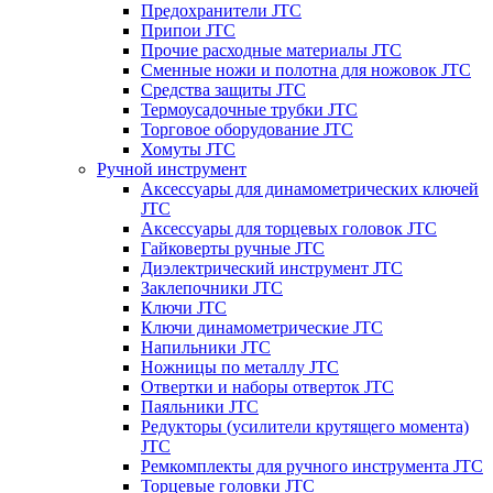
Предохранители JTC
Припои JTC
Прочие расходные материалы JTC
Сменные ножи и полотна для ножовок JTC
Средства защиты JTC
Термоусадочные трубки JTC
Торговое оборудование JTC
Хомуты JTC
Ручной инструмент
Аксессуары для динамометрических ключей
JTC
Аксессуары для торцевых головок JTC
Гайковерты ручные JTC
Диэлектрический инструмент JTC
Заклепочники JTC
Ключи JTC
Ключи динамометрические JTC
Напильники JTC
Ножницы по металлу JTC
Отвертки и наборы отверток JTC
Паяльники JTC
Редукторы (усилители крутящего момента)
JTC
Ремкомплекты для ручного инструмента JTC
Торцевые головки JTC