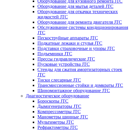
Оборудование для кузовного ремонта JTC
Оборудование для мытья деталей JTC
Оборудование для откачки технических
жидкостей JTC
Оборудование для ремонта двигателя JTC
Обслуживание системы кондиционирования
JTC
Пескоструйные аппараты JTC
Подкатные лежаки и стулья JTC
Подставки страховочные и упоры JTC
Подъемники JTC
Прессы гидравлические JTC
Пусковые устройства JTC
Стенды для сжатия амортизаторных стоек
JTC
Тиски слесарные JTC
Трансмиссионные стойки и домкраты JTC
Шиномонтажное оборудование JTC
Диагностическое оборудование
Бороскопы JTC
Дымогенераторы JTC
Компрессометры JTC
Манометры шинные JTC
Мультиметры JTC
Рефрактометры JTC