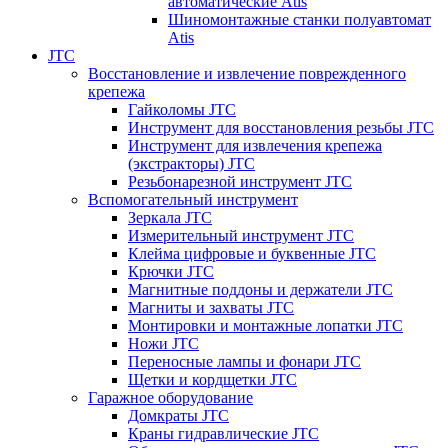
автоматические Atis
Шиномонтажные станки полуавтомат
Atis
JTC
Восстановление и извлечение поврежденного
крепежа
Гайколомы JTC
Инструмент для восстановления резьбы JTC
Инструмент для извлечения крепежа
(экстракторы) JTC
Резьбонарезной инструмент JTC
Вспомогательный инструмент
Зеркала JTC
Измерительный инструмент JTC
Клейма цифровые и буквенные JTC
Крючки JTC
Магнитные поддоны и держатели JTC
Магниты и захваты JTC
Монтировки и монтажные лопатки JTC
Ножи JTC
Переносные лампы и фонари JTC
Щетки и кордщетки JTC
Гаражное оборудование
Домкраты JTC
Краны гидравлические JTC