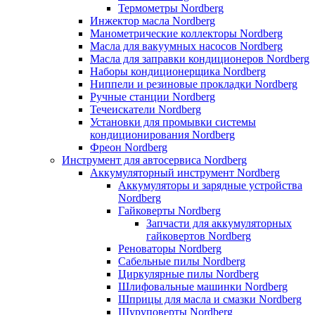
Термометры Nordberg
Инжектор масла Nordberg
Манометрические коллекторы Nordberg
Масла для вакуумных насосов Nordberg
Масла для заправки кондиционеров Nordberg
Наборы кондиционерщика Nordberg
Ниппели и резиновые прокладки Nordberg
Ручные станции Nordberg
Течеискатели Nordberg
Установки для промывки системы
кондиционирования Nordberg
Фреон Nordberg
Инструмент для автосервиса Nordberg
Аккумуляторный инструмент Nordberg
Аккумуляторы и зарядные устройства
Nordberg
Гайковерты Nordberg
Запчасти для аккумуляторных
гайковертов Nordberg
Реноваторы Nordberg
Сабельные пилы Nordberg
Циркулярные пилы Nordberg
Шлифовальные машинки Nordberg
Шприцы для масла и смазки Nordberg
Шуруповерты Nordberg