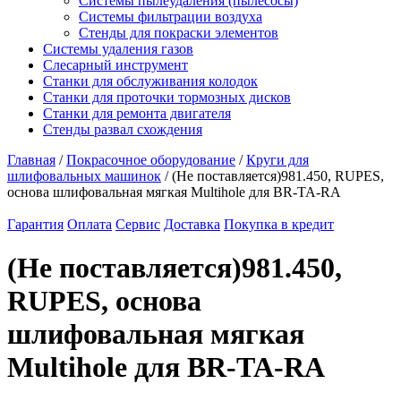
Системы пылеудаления (пылесосы)
Системы фильтрации воздуха
Стенды для покраски элементов
Системы удаления газов
Слесарный инструмент
Станки для обслуживания колодок
Станки для проточки тормозных дисков
Станки для ремонта двигателя
Стенды развал схождения
Главная
/
Покрасочное оборудование
/
Круги для
шлифовальных машинок
/ (Не поставляется)981.450, RUPES,
основа шлифовальная мягкая Multihole для BR-TA-RA
Гарантия
Оплата
Сервис
Доставка
Покупка в кредит
(Не поставляется)981.450,
RUPES, основа
шлифовальная мягкая
Multihole для BR-TA-RA