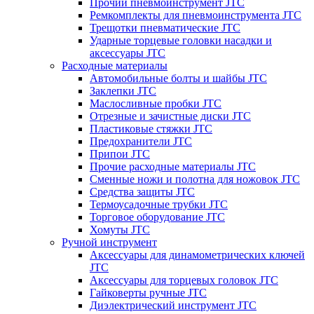
Прочий пневмоинструмент JTC
Ремкомплекты для пневмоинструмента JTC
Трещотки пневматические JTC
Ударные торцевые головки насадки и
аксессуары JTC
Расходные материалы
Автомобильные болты и шайбы JTC
Заклепки JTC
Маслосливные пробки JTC
Отрезные и зачистные диски JTC
Пластиковые стяжки JTC
Предохранители JTC
Припои JTC
Прочие расходные материалы JTC
Сменные ножи и полотна для ножовок JTC
Средства защиты JTC
Термоусадочные трубки JTC
Торговое оборудование JTC
Хомуты JTC
Ручной инструмент
Аксессуары для динамометрических ключей
JTC
Аксессуары для торцевых головок JTC
Гайковерты ручные JTC
Диэлектрический инструмент JTC