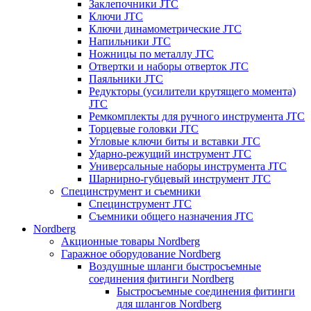
Заклепочники JTC
Ключи JTC
Ключи динамометрические JTC
Напильники JTC
Ножницы по металлу JTC
Отвертки и наборы отверток JTC
Паяльники JTC
Редукторы (усилители крутящего момента)
JTC
Ремкомплекты для ручного инструмента JTC
Торцевые головки JTC
Угловые ключи биты и вставки JTC
Ударно-режущий инструмент JTC
Универсальные наборы инструмента JTC
Шарнирно-губцевый инструмент JTC
Специнструмент и съемники
Специнструмент JTC
Съемники общего назначения JTC
Nordberg
Акционные товары Nordberg
Гаражное оборудование Nordberg
Воздушные шланги быстросъемные
соединения фитинги Nordberg
Быстросъемные соединения фитинги
для шлангов Nordberg