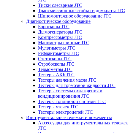
Тиски слесарные JTC
Трансмиссионные стойки и домкраты JTC
Шиномонтажное оборудование JTC
Диагностическое оборудование
Бороскопы JTC
Дымогенераторы JTC
Компрессометры JTC
Манометры шинные JTC
Мультиметры JTC
Рефрактометры JTC
Стетоскопы JTC
Стробоскопы JTC
Термометры JTC
Тестеры АКБ JTC
Тестеры давления масла JTC
Тестеры для тормозной жидкости JTC
Тестеры системы охлаждения и
кондиционирования JTC
Тестеры топливной системы JTC
Тестеры утечек JTC
Тестеры электроцепей JTC
Инструментальные тележки и ложементы
Аксессуары для инструментальных тележек
JTC