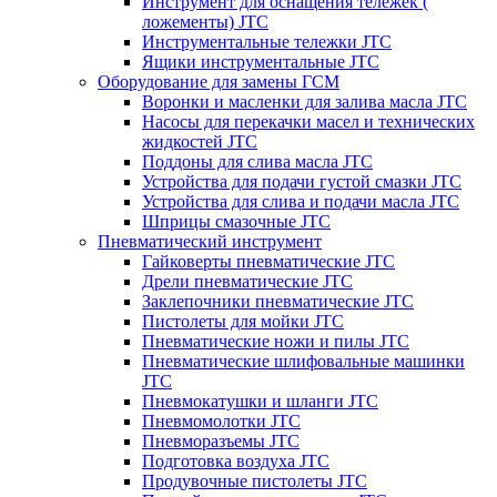
Инструмент для оснащения тележек (
ложементы) JTC
Инструментальные тележки JTC
Ящики инструментальные JTC
Оборудование для замены ГСМ
Воронки и масленки для залива масла JTC
Насосы для перекачки масел и технических
жидкостей JTC
Поддоны для слива масла JTC
Устройства для подачи густой смазки JTC
Устройства для слива и подачи масла JTC
Шприцы смазочные JTC
Пневматический инструмент
Гайковерты пневматические JTC
Дрели пневматические JTC
Заклепочники пневматические JTC
Пистолеты для мойки JTC
Пневматические ножи и пилы JTC
Пневматические шлифовальные машинки
JTC
Пневмокатушки и шланги JTC
Пневмомолотки JTC
Пневморазъемы JTC
Подготовка воздуха JTC
Продувочные пистолеты JTC