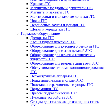
Крючки JTC
Магнитные поддоны и держатели JTC
Магниты и захваты JTC
Монтировки и монтажные лопатки JTC
Ножи JTC
Переносные лампы и фонари JTC
Щетки и кордщетки JTC
Гаражное оборудование
Домкраты JTC
Краны гидравлические JTC
Оборудование для кузовного ремонта JTC
Оборудование для мытья деталей JTC
Оборудование для откачки технических
жидкостей JTC
Оборудование для ремонта двигателя JTC
Обслуживание системы кондиционирования
JTC
Пескоструйные аппараты JTC
Подкатные лежаки и стулья JTC
Подставки страховочные и упоры JTC
Подъемники JTC
Прессы гидравлические JTC
Пусковые устройства JTC
Стенды для сжатия амортизаторных стоек
JTC