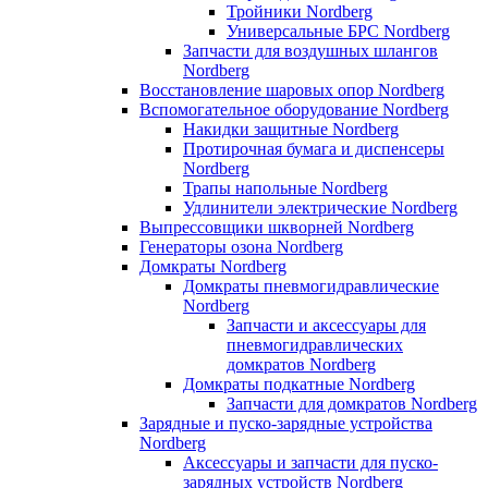
Тройники Nordberg
Универсальные БРС Nordberg
Запчасти для воздушных шлангов
Nordberg
Восстановление шаровых опор Nordberg
Вспомогательное оборудование Nordberg
Накидки защитные Nordberg
Протирочная бумага и диспенсеры
Nordberg
Трапы напольные Nordberg
Удлинители электрические Nordberg
Выпрессовщики шкворней Nordberg
Генераторы озона Nordberg
Домкраты Nordberg
Домкраты пневмогидравлические
Nordberg
Запчасти и аксессуары для
пневмогидравлических
домкратов Nordberg
Домкраты подкатные Nordberg
Запчасти для домкратов Nordberg
Зарядные и пуско-зарядные устройства
Nordberg
Аксессуары и запчасти для пуско-
зарядных устройств Nordberg