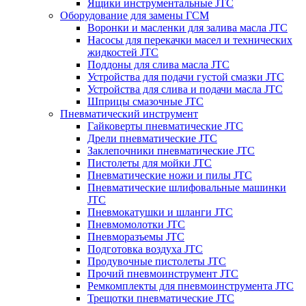
Ящики инструментальные JTC
Оборудование для замены ГСМ
Воронки и масленки для залива масла JTC
Насосы для перекачки масел и технических
жидкостей JTC
Поддоны для слива масла JTC
Устройства для подачи густой смазки JTC
Устройства для слива и подачи масла JTC
Шприцы смазочные JTC
Пневматический инструмент
Гайковерты пневматические JTC
Дрели пневматические JTC
Заклепочники пневматические JTC
Пистолеты для мойки JTC
Пневматические ножи и пилы JTC
Пневматические шлифовальные машинки
JTC
Пневмокатушки и шланги JTC
Пневмомолотки JTC
Пневморазъемы JTC
Подготовка воздуха JTC
Продувочные пистолеты JTC
Прочий пневмоинструмент JTC
Ремкомплекты для пневмоинструмента JTC
Трещотки пневматические JTC