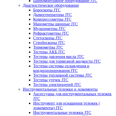
Шиномонтажное оборудование JTC
Диагностическое оборудование
Бороскопы JTC
Дымогенераторы JTC
Компрессометры JTC
Манометры шинные JTC
Мультиметры JTC
Рефрактометры JTC
Стетоскопы JTC
Стробоскопы JTC
Термометры JTC
Тестеры АКБ JTC
Тестеры давления масла JTC
Тестеры для тормозной жидкости JTC
Тестеры системы охлаждения и
кондиционирования JTC
Тестеры топливной системы JTC
Тестеры утечек JTC
Тестеры электроцепей JTC
Инструментальные тележки и ложементы
Аксессуары для инструментальных тележек
JTC
Инструмент для оснащения тележек (
ложементы) JTC
Инструментальные тележки JTC