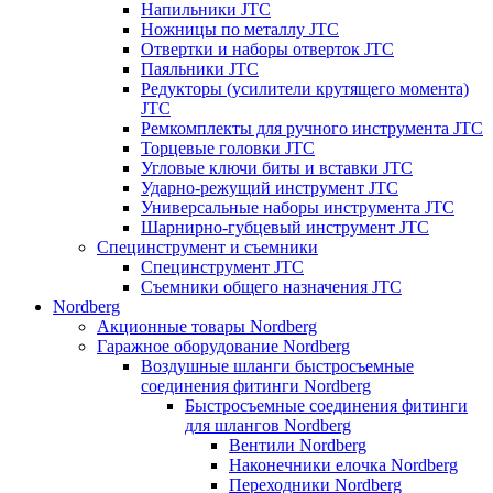
Напильники JTC
Ножницы по металлу JTC
Отвертки и наборы отверток JTC
Паяльники JTC
Редукторы (усилители крутящего момента)
JTC
Ремкомплекты для ручного инструмента JTC
Торцевые головки JTC
Угловые ключи биты и вставки JTC
Ударно-режущий инструмент JTC
Универсальные наборы инструмента JTC
Шарнирно-губцевый инструмент JTC
Специнструмент и съемники
Специнструмент JTC
Съемники общего назначения JTC
Nordberg
Акционные товары Nordberg
Гаражное оборудование Nordberg
Воздушные шланги быстросъемные
соединения фитинги Nordberg
Быстросъемные соединения фитинги
для шлангов Nordberg
Вентили Nordberg
Наконечники елочка Nordberg
Переходники Nordberg