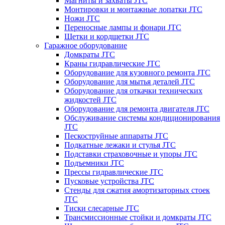
Магниты и захваты JTC
Монтировки и монтажные лопатки JTC
Ножи JTC
Переносные лампы и фонари JTC
Щетки и кордщетки JTC
Гаражное оборудование
Домкраты JTC
Краны гидравлические JTC
Оборудование для кузовного ремонта JTC
Оборудование для мытья деталей JTC
Оборудование для откачки технических
жидкостей JTC
Оборудование для ремонта двигателя JTC
Обслуживание системы кондиционирования
JTC
Пескоструйные аппараты JTC
Подкатные лежаки и стулья JTC
Подставки страховочные и упоры JTC
Подъемники JTC
Прессы гидравлические JTC
Пусковые устройства JTC
Стенды для сжатия амортизаторных стоек
JTC
Тиски слесарные JTC
Трансмиссионные стойки и домкраты JTC