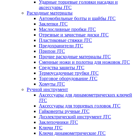
Ударные торцевые головки насадки и
аксессуары JTC
Расходные материалы
Автомобильные болты и шайбы JTC
Заклепки JTC
Маслосливные пробки JTC
Отрезные и зачистные диски JTC
Пластиковые стяжки JTC
Предохранители JTC
Припои JTC
Прочие расходные материалы JTC
Сменные ножи и полотна для ножовок JTC
Средства защиты JTC
Термоусадочные трубки JTC
Торговое оборудование JTC
Хомуты JTC
Ручной инструмент
Аксессуары для динамометрических ключей
JTC
Аксессуары для торцевых головок JTC
Гайковерты ручные JTC
Диэлектрический инструмент JTC
Заклепочники JTC
Ключи JTC
Ключи динамометрические JTC