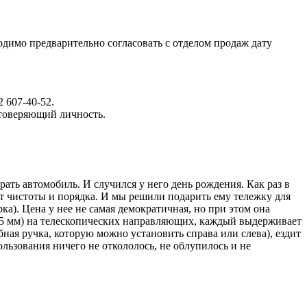
димо предварительно согласовать с отделом продаж дату
 607-40-52.
стоверяющий личность.
ать автомобиль. И случился у него день рождения. Как раз в
пт чистоты и порядка. И мы решили подарить ему тележку для
). Цена у нее не самая демократичная, но при этом она
155 мм) на телескопических направляющих, каждый выдерживает
ная ручка, которую можно установить справа или слева), ездит
ользования ничего не откололось, не облупилось и не