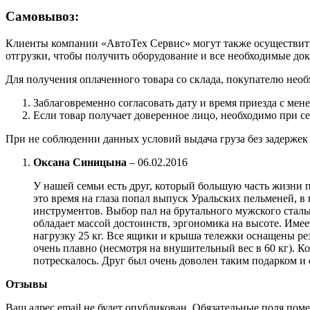
Самовывоз:
Клиенты компании «АвтоТех Сервис» могут также осуществить 
отгрузки, чтобы получить оборудование и все необходимые до
Для получения оплаченного товара со склада, покупателю необ
Заблаговременно согласовать дату и время приезда с мен
Если товар получает доверенное лицо, необходимо при с
При не соблюдении данных условий выдача груза без задержек 
Оксана Синицына
–
06.02.2016
У нашей семьи есть друг, который большую часть жизни п
это время на глаза попал выпуск Уральских пельменей, в
инструментов. Выбор пал на брутального мужского сталь
обладает массой достоинств, эргономика на высоте. Име
нагрузку 25 кг. Все ящики и крыша тележки оснащены рез
очень плавно (несмотря на внушительный вес в 60 кг). Ко
потрескалось. Друг был очень доволен таким подарком и
Отзывы
Ваш адрес email не будет опубликован.
Обязательные поля пом