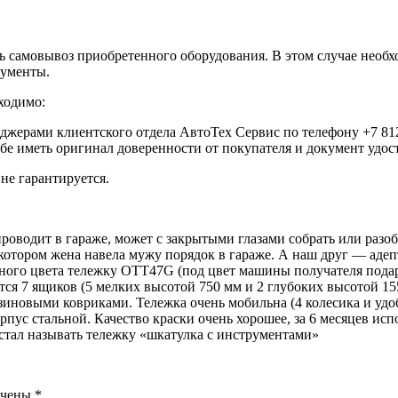
самовывоз приобретенного оборудования. В этом случае необхо
кументы.
ходимо:
еджерами клиентского отдела АвтоТех Сервис по телефону +7 812
ебе иметь оригинал доверенности от покупателя и документ удо
не гарантируется.
роводит в гараже, может с закрытыми глазами собрать или разобр
 котором жена навела мужу порядок в гараже. А наш друг — аде
ного цвета тележку OTT47G (под цвет машины получателя подарка
ется 7 ящиков (5 мелких высотой 750 мм и 2 глубоких высотой 
иновыми ковриками. Тележка очень мобильна (4 колесика и удоб
рпус стальной. Качество краски очень хорошее, за 6 месяцев исп
 стал называть тележку «шкатулка с инструментами»
ечены
*