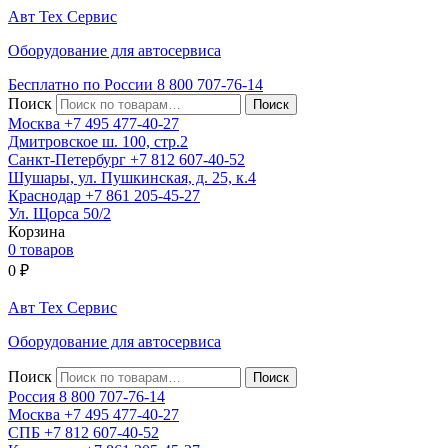
Авт
Тех
Сервис
Оборудование для автосервиса
Бесплатно по России
8 800
707-76-14
Поиск
Москва
+7 495
477-40-27
Дмитровское ш. 100, стр.2
Санкт-Петербург
+7 812
607-40-52
Шушары, ул. Пушкинская, д. 25, к.4
Краснодар
+7 861
205-45-27
Ул. Щорса 50/2
Корзина
0 товаров
0
₽
Авт
Тех
Сервис
Оборудование для автосервиса
Поиск
Россия 8 800
707-76-14
Москва
+7 495
477-40-27
СПБ
+7 812
607-40-52