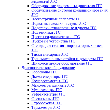
жидкостей JTC
Оборудование для ремонта двигателя JTC
Обслуживание системы кондиционирования
JTC
Пескоструйные аппараты JTC
Подкатные лежаки и стулья JTC
Подставки страховочные и упоры JTC
Подъемники JTC
Прессы гидравлические JTC
Пусковые устройства JTC
Стенды для сжатия амортизаторных стоек
JTC
Тиски слесарные JTC
Трансмиссионные стойки и домкраты JTC
Шиномонтажное оборудование JTC
Диагностическое оборудование
Бороскопы JTC
Дымогенераторы JTC
Компрессометры JTC
Манометры шинные JTC
Мультиметры JTC
Рефрактометры JTC
Стетоскопы JTC
Стробоскопы JTC
Термометры JTC