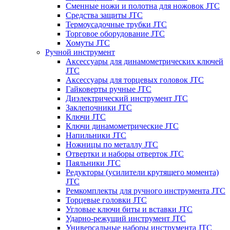
Сменные ножи и полотна для ножовок JTC
Средства защиты JTC
Термоусадочные трубки JTC
Торговое оборудование JTC
Хомуты JTC
Ручной инструмент
Аксессуары для динамометрических ключей
JTC
Аксессуары для торцевых головок JTC
Гайковерты ручные JTC
Диэлектрический инструмент JTC
Заклепочники JTC
Ключи JTC
Ключи динамометрические JTC
Напильники JTC
Ножницы по металлу JTC
Отвертки и наборы отверток JTC
Паяльники JTC
Редукторы (усилители крутящего момента)
JTC
Ремкомплекты для ручного инструмента JTC
Торцевые головки JTC
Угловые ключи биты и вставки JTC
Ударно-режущий инструмент JTC
Универсальные наборы инструмента JTC