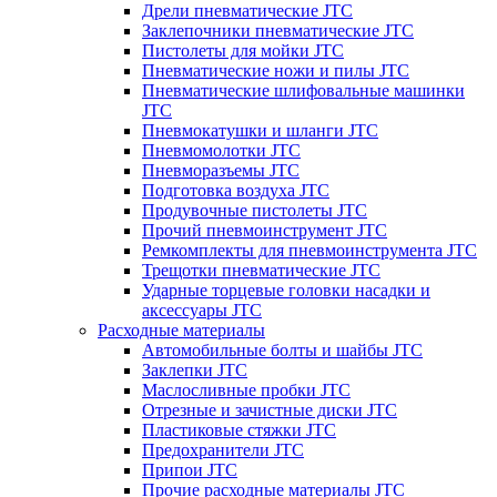
Дрели пневматические JTC
Заклепочники пневматические JTC
Пистолеты для мойки JTC
Пневматические ножи и пилы JTC
Пневматические шлифовальные машинки
JTC
Пневмокатушки и шланги JTC
Пневмомолотки JTC
Пневморазъемы JTC
Подготовка воздуха JTC
Продувочные пистолеты JTC
Прочий пневмоинструмент JTC
Ремкомплекты для пневмоинструмента JTC
Трещотки пневматические JTC
Ударные торцевые головки насадки и
аксессуары JTC
Расходные материалы
Автомобильные болты и шайбы JTC
Заклепки JTC
Маслосливные пробки JTC
Отрезные и зачистные диски JTC
Пластиковые стяжки JTC
Предохранители JTC
Припои JTC
Прочие расходные материалы JTC