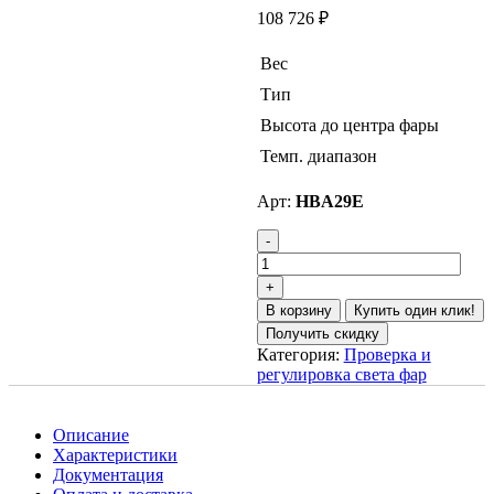
108 726
₽
Вес
Тип
Высота до центра фары
Темп. диапазон
Арт:
HBA29E
В корзину
Купить один клик!
Получить скидку
Категория:
Проверка и
регулировка света фар
Описание
Характеристики
Документация