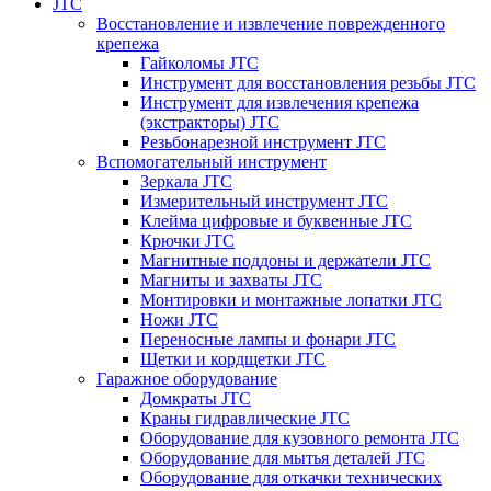
JTC
Восстановление и извлечение поврежденного
крепежа
Гайколомы JTC
Инструмент для восстановления резьбы JTC
Инструмент для извлечения крепежа
(экстракторы) JTC
Резьбонарезной инструмент JTC
Вспомогательный инструмент
Зеркала JTC
Измерительный инструмент JTC
Клейма цифровые и буквенные JTC
Крючки JTC
Магнитные поддоны и держатели JTC
Магниты и захваты JTC
Монтировки и монтажные лопатки JTC
Ножи JTC
Переносные лампы и фонари JTC
Щетки и кордщетки JTC
Гаражное оборудование
Домкраты JTC
Краны гидравлические JTC
Оборудование для кузовного ремонта JTC
Оборудование для мытья деталей JTC
Оборудование для откачки технических