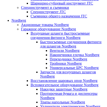
Шарнирно-губцевый инструмент JTC
Специнструмент и съемники
Специнструмент JTC
Съемники общего назначения JTC
Nordberg
Акционные товары Nordberg
Гаражное оборудование Nordberg
Воздушные шланги быстросъемные
соединения фитинги Nordberg
Быстросъемные соединения фитинги
для шлангов Nordberg
Вентили Nordberg
Наконечники елочка Nordberg
Переходники Nordberg
Тройники Nordberg
Универсальные БРС Nordberg
Запчасти для воздушных шлангов
Nordberg
Восстановление шаровых опор Nordberg
Вспомогательное оборудование Nordberg
Накидки защитные Nordberg
Протирочная бумага и диспенсеры
Nordberg
Трапы напольные Nordberg
Удлинители электрические Nordberg