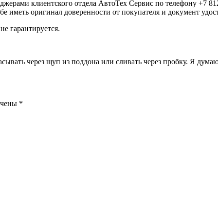
еджерами клиентского отдела АвтоТех Сервис по телефону +7 812
ебе иметь оригинал доверенности от покупателя и документ удо
не гарантируется.
асывать через щуп из поддона или сливать через пробку. Я дум
ечены
*