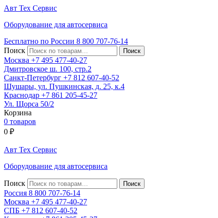
Авт
Тех
Сервис
Оборудование для автосервиса
Бесплатно по России
8 800
707-76-14
Поиск
Москва
+7 495
477-40-27
Дмитровское ш. 100, стр.2
Санкт-Петербург
+7 812
607-40-52
Шушары, ул. Пушкинская, д. 25, к.4
Краснодар
+7 861
205-45-27
Ул. Щорса 50/2
Корзина
0 товаров
0
₽
Авт
Тех
Сервис
Оборудование для автосервиса
Поиск
Россия 8 800
707-76-14
Москва
+7 495
477-40-27
СПБ
+7 812
607-40-52