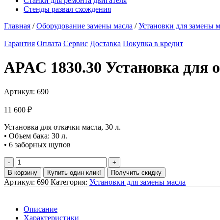
Станки для ремонта двигателя
Стенды развал схождения
Главная
/
Оборудование замены масла
/
Установки для замены м
Гарантия
Оплата
Сервис
Доставка
Покупка в кредит
APAC 1830.30 Установка для о
Артикул:
690
11 600
₽
Установка для откачки масла, 30 л.
• Объем бака: 30 л.
• 6 заборных щупов
В корзину
Купить один клик!
Получить скидку
Артикул:
690
Категория:
Установки для замены масла
Описание
Характеристики